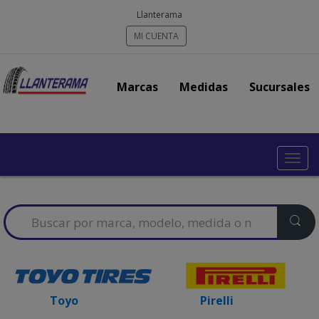
Llanterama
MI CUENTA
Marcas
Medidas
Sucursales
Toggl
navig
Search
for:
Toyo
Pirelli