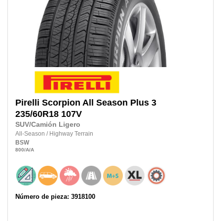
Pirelli
Scorpion All Season Plus 3
235/60R18
107V
SUV/Camión Ligero
All-Season
/
Highway Terrain
BSW
800
/A
/A
Número de pieza: 3918100