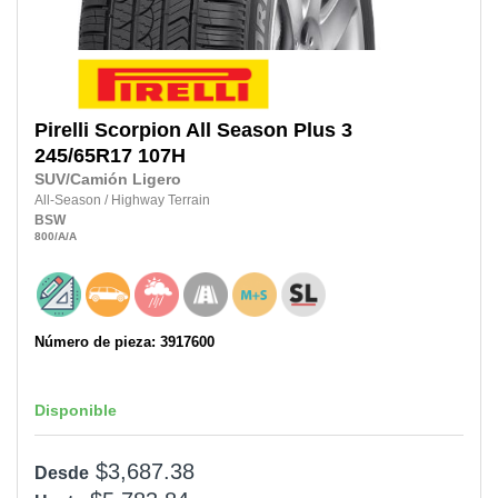
Pirelli
Scorpion All Season Plus 3
245/65R17
107H
SUV/Camión Ligero
All-Season
/
Highway Terrain
BSW
800
/A
/A
Número de pieza: 3917600
Disponible
$3,687.38
Desde