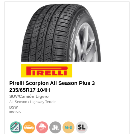
Pirelli
Scorpion All Season Plus 3
235/65R17
104H
SUV/Camión Ligero
All-Season
/
Highway Terrain
BSW
800
/A
/A