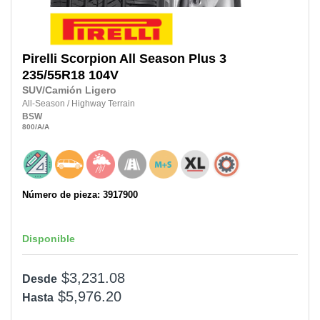
Pirelli
Scorpion All Season Plus 3
235/55R18
104V
SUV/Camión Ligero
All-Season
/
Highway Terrain
BSW
800
/A
/A
Número de pieza: 3917900
Disponible
$3,231.08
Desde
$5,976.20
Hasta