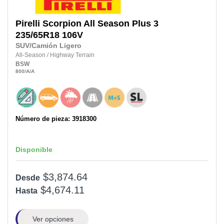
Pirelli
Scorpion All Season Plus 3
235/65R18
106V
SUV/Camión Ligero
All-Season
/
Highway Terrain
BSW
800
/A
/A
Número de pieza: 3918300
Disponible
$3,874.64
Desde
$4,674.11
Hasta
Ver opciones