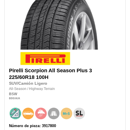
Pirelli
Scorpion All Season Plus 3
225/60R18
100H
SUV/Camión Ligero
All-Season
/
Highway Terrain
BSW
800
/A
/A
Número de pieza: 3917800