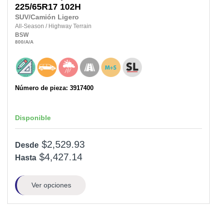
225/65R17
102H
SUV/Camión Ligero
All-Season
/
Highway Terrain
BSW
800
/A
/A
Número de pieza: 3917400
Disponible
$2,529.93
Desde
$4,427.14
Hasta
Ver opciones