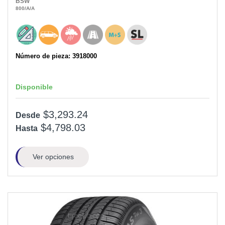
BSW
800
/A
/A
Número de pieza: 3918000
Disponible
$3,293.24
Desde
$4,798.03
Hasta
Ver opciones