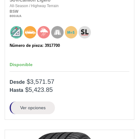
SUV/Camión Ligero
All-Season
/
Highway Terrain
BSW
800
/A
/A
Número de pieza: 3917700
Disponible
$3,571.57
Desde
$5,423.85
Hasta
Ver opciones