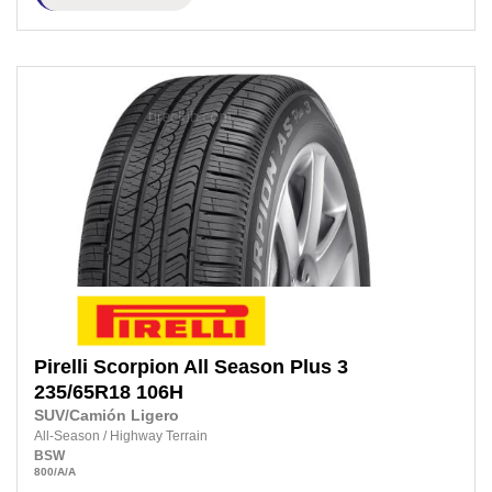
Pirelli
Scorpion All Season Plus 3
235/65R18
106H
SUV/Camión Ligero
All-Season
/
Highway Terrain
BSW
800
/A
/A