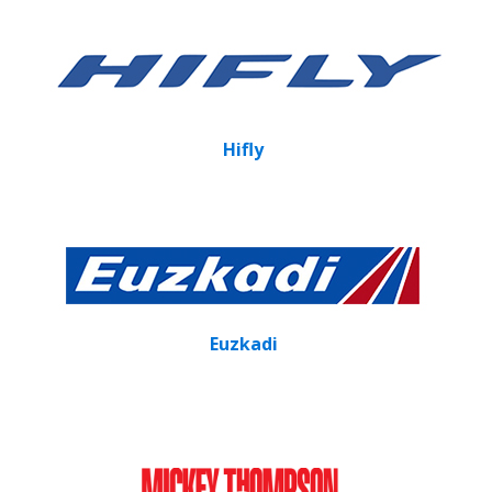
Hifly
Euzkadi