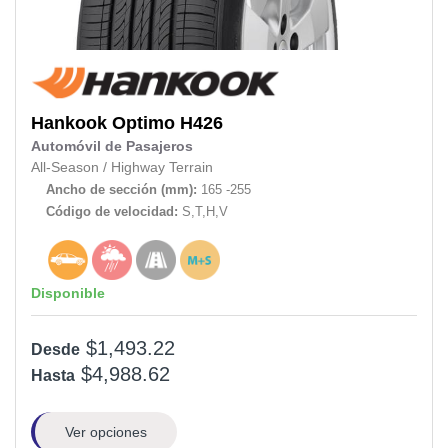
Hankook
Optimo H426
Automóvil de Pasajeros
All-Season
/
Highway Terrain
Ancho de sección (mm):
165 -255
Código de velocidad:
S,T,H,V
Disponible
$1,493.22
Desde
$4,988.62
Hasta
Ver opciones