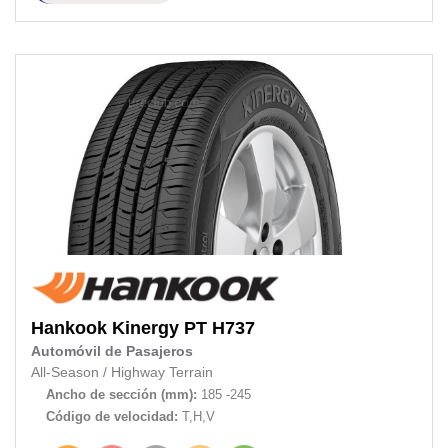
Hankook
Kinergy PT H737
Automóvil de Pasajeros
All-Season
/
Highway Terrain
Ancho de sección (mm):
185 -245
Código de velocidad:
T,H,V