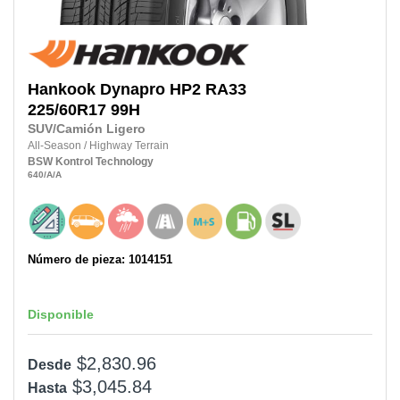
Hankook
Dynapro HP2 RA33
225/60R17
99H
SUV/Camión Ligero
All-Season
/
Highway Terrain
BSW
Kontrol Technology
640
/A
/A
Número de pieza: 1014151
Disponible
$2,830.96
Desde
$3,045.84
Hasta