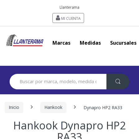
Llanterama
MI CUENTA
Marcas
Medidas
Sucursales
Search
for:
Inicio
Hankook
Dynapro HP2 RA33
Hankook Dynapro HP2
RA33