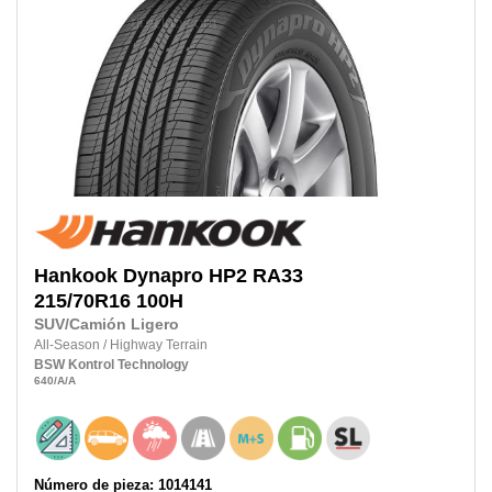
Hankook
Dynapro HP2 RA33
215/70R16
100H
SUV/Camión Ligero
All-Season
/
Highway Terrain
BSW
Kontrol Technology
640
/A
/A
Número de pieza: 1014141