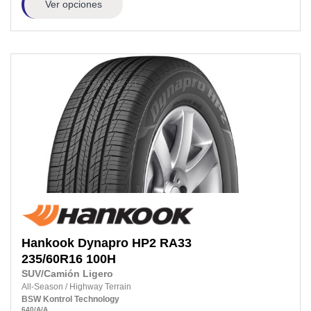
Ver opciones
Hankook
Dynapro HP2 RA33
235/60R16
100H
SUV/Camión Ligero
All-Season
/
Highway Terrain
BSW
Kontrol Technology
640
/A
/A