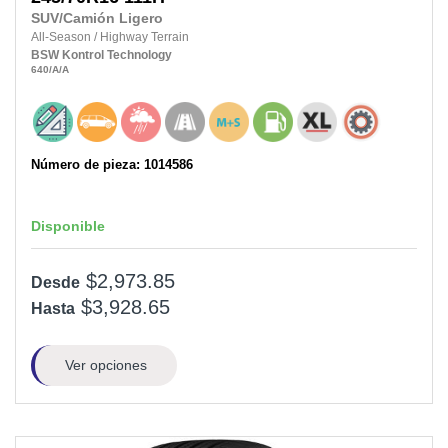
SUV/Camión Ligero
All-Season
/
Highway Terrain
BSW
Kontrol Technology
640
/A
/A
Número de pieza: 1014586
Disponible
$2,973.85
Desde
$3,928.65
Hasta
Ver opciones