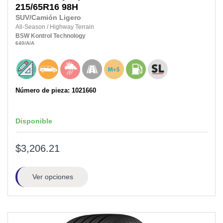
215/65R16
98H
SUV/Camión Ligero
All-Season
/
Highway Terrain
BSW
Kontrol Technology
640
/A
/A
Número de pieza: 1021660
Disponible
$3,206.21
Ver opciones