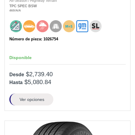
All-Season
/
Highway Terrain
TPC SPEC
BSW
460
/A
/A
Número de pieza: 1026754
Disponible
$2,739.40
Desde
$5,080.84
Hasta
Ver opciones