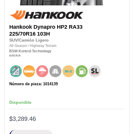
Hankook
Dynapro HP2 RA33
225/70R16
103H
SUV/Camión Ligero
All-Season
/
Highway Terrain
BSW
Kontrol Technology
640
/A
/A
Número de pieza: 1014139
Disponible
$3,289.46