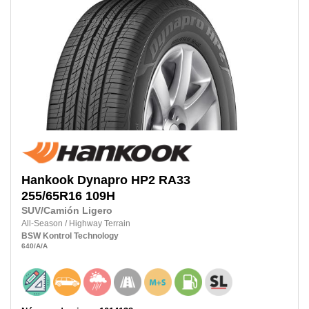
Hankook
Dynapro HP2 RA33
255/65R16
109H
SUV/Camión Ligero
All-Season
/
Highway Terrain
BSW
Kontrol Technology
640
/A
/A