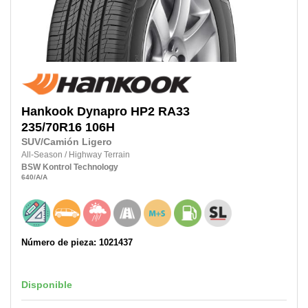
Hankook
Dynapro HP2 RA33
235/70R16
106H
SUV/Camión Ligero
All-Season
/
Highway Terrain
BSW
Kontrol Technology
640
/A
/A
Número de pieza: 1021437
Disponible