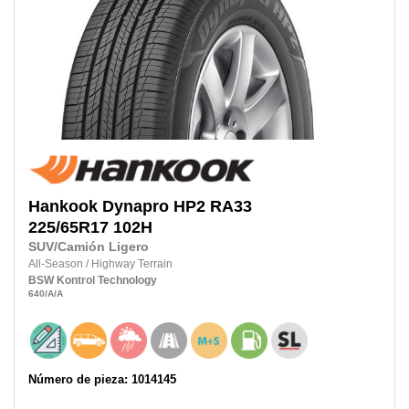
Hankook
Dynapro HP2 RA33
225/65R17
102H
SUV/Camión Ligero
All-Season
/
Highway Terrain
BSW
Kontrol Technology
640
/A
/A
Número de pieza: 1014145