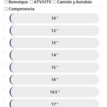
Remolque
ATV/UTV
Camión y Autobús
Competencia
10 "
12 "
13 "
14 "
15 "
16 "
16.5 "
17 "