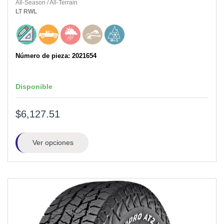
All-Season
/
All-Terrain
LT
RWL
Número de pieza: 2021654
Disponible
$6,127.51
Ver opciones