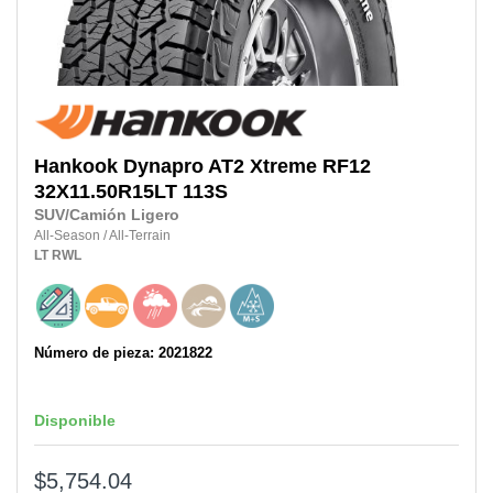
Hankook
Dynapro AT2 Xtreme RF12
32X11.50R15LT
113S
SUV/Camión Ligero
All-Season
/
All-Terrain
LT
RWL
Número de pieza: 2021822
Disponible
$5,754.04