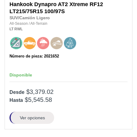
Hankook
Dynapro AT2 Xtreme RF12
LT215/75R15
100/97S
SUV/Camión Ligero
All-Season
/
All-Terrain
LT
RWL
Número de pieza: 2021652
Disponible
$3,379.02
Desde
$5,545.58
Hasta
Ver opciones