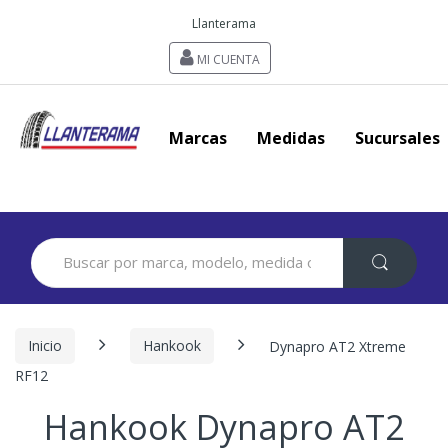
Llanterama
MI CUENTA
Marcas
Medidas
Sucursales
Search
for:
Inicio
Hankook
Dynapro AT2 Xtreme
RF12
Hankook Dynapro AT2