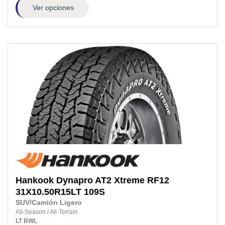
Ver opciones
Hankook
Dynapro AT2 Xtreme RF12
31X10.50R15LT
109S
SUV/Camión Ligero
All-Season
/
All-Terrain
LT
RWL