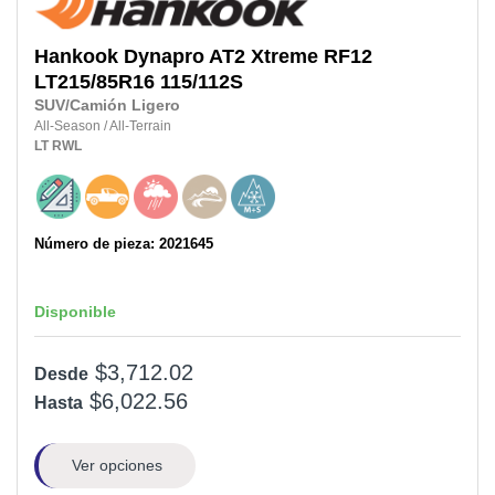
Hankook
Dynapro AT2 Xtreme RF12
LT215/85R16
115/112S
SUV/Camión Ligero
All-Season
/
All-Terrain
LT
RWL
Número de pieza: 2021645
Disponible
$3,712.02
Desde
$6,022.56
Hasta
Ver opciones