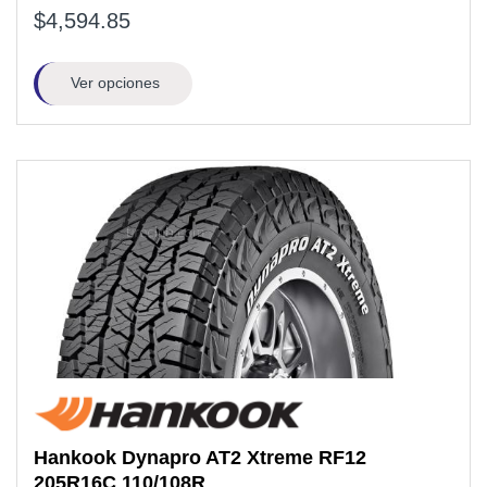
$4,594.85
Ver opciones
Hankook
Dynapro AT2 Xtreme RF12
205R16C
110/108R