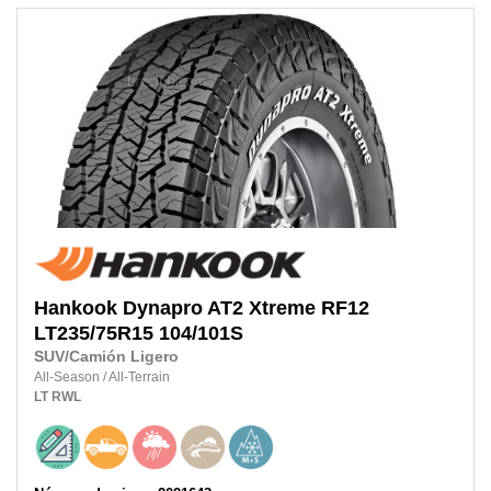
Hankook
Dynapro AT2 Xtreme RF12
LT235/75R15
104/101S
SUV/Camión Ligero
All-Season
/
All-Terrain
LT
RWL