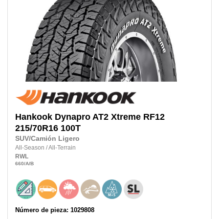
Hankook
Dynapro AT2 Xtreme RF12
215/70R16
100T
SUV/Camión Ligero
All-Season
/
All-Terrain
RWL
660
/A
/B
Número de pieza: 1029808