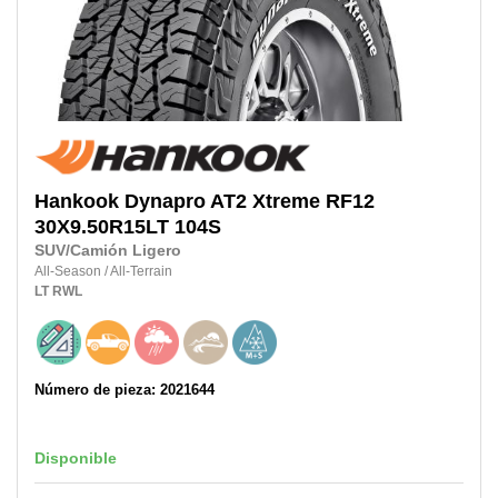
Hankook
Dynapro AT2 Xtreme RF12
30X9.50R15LT
104S
SUV/Camión Ligero
All-Season
/
All-Terrain
LT
RWL
Número de pieza: 2021644
Disponible