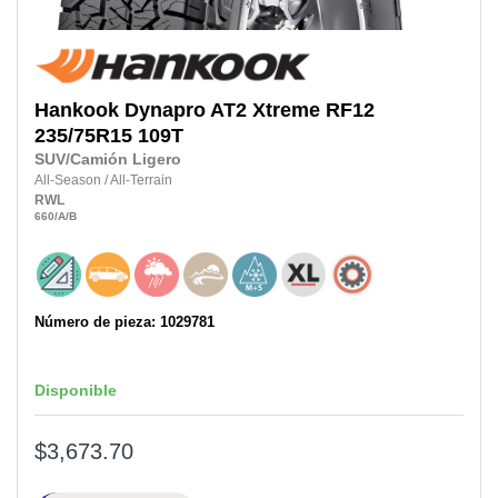
Hankook
Dynapro AT2 Xtreme RF12
235/75R15
109T
SUV/Camión Ligero
All-Season
/
All-Terrain
RWL
660
/A
/B
Número de pieza: 1029781
Disponible
$3,673.70