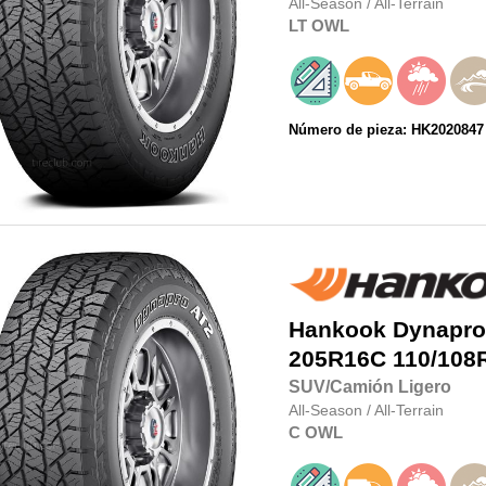
All-Season
/
All-Terrain
LT
OWL
Número de pieza: HK2020847
Hankook
Dynapro
205R16C
110/108
SUV/Camión Ligero
All-Season
/
All-Terrain
C
OWL