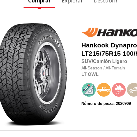
Comprar
Explorar
Descubrir
Hankook
Dynapro
LT215/75R15
100/
SUV/Camión Ligero
All-Season
/
All-Terrain
LT
OWL
Número de pieza: 2020909