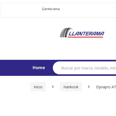
Llanterama
Search
Home
for:
Inicio
Hankook
Dynapro AT