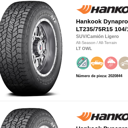
Hankook
Dynapro
LT235/75R15
104/
SUV/Camión Ligero
All-Season
/
All-Terrain
LT
OWL
Número de pieza: 2020844