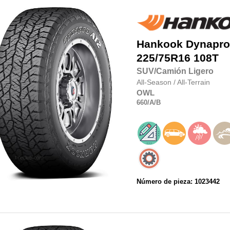
Hankook
Dynapro
225/75R16
108T
SUV/Camión Ligero
All-Season
/
All-Terrain
OWL
660
/A
/B
Número de pieza: 1023442