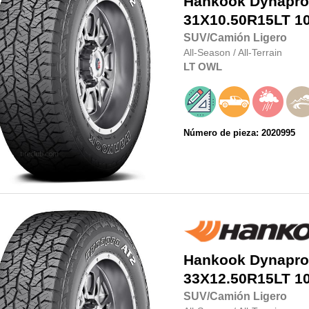
Hankook
Dynapro
31X10.50R15LT
1
SUV/Camión Ligero
All-Season
/
All-Terrain
LT
OWL
Número de pieza: 2020995
Hankook
Dynapro
33X12.50R15LT
1
SUV/Camión Ligero