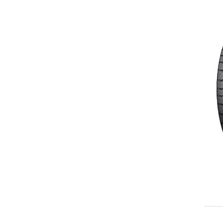
275/60R20
LT275/65R20
305/50R20
LT325/50R22
30X9.50R15LT
31X10.50R15LT
33X12.50R15LT
35X12.50R18LT
205R16C