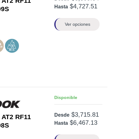
 AT2 RF11
$4,727.51
Hasta
09S
Ver opciones
Disponible
$3,715.81
Desde
 AT2 RF11
$6,467.13
Hasta
08S