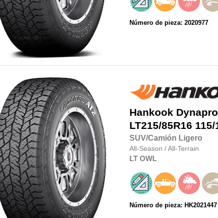
Número de pieza: 2020977
Hankook
Dynapro
LT215/85R16
115/
SUV/Camión Ligero
All-Season
/
All-Terrain
LT
OWL
Número de pieza: HK2021447