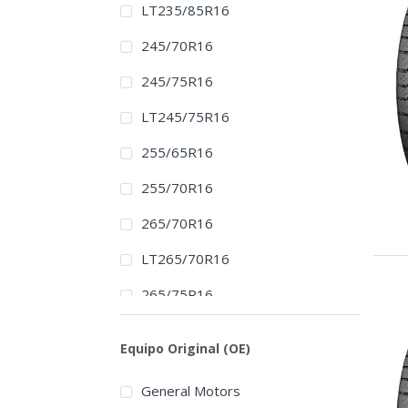
LT235/85R16
245/70R16
245/75R16
LT245/75R16
255/65R16
255/70R16
265/70R16
LT265/70R16
265/75R16
LT265/75R16
Equipo Original (OE)
LT285/75R16
General Motors
LT305/70R16