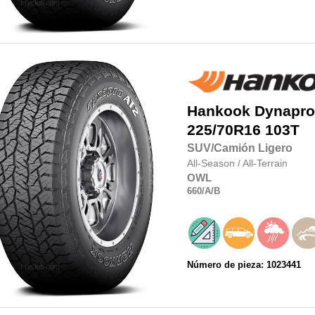
Hankook
Dynapro
225/70R16
103T
SUV/Camión Ligero
All-Season
/
All-Terrain
OWL
660
/A
/B
Número de pieza: 1023441