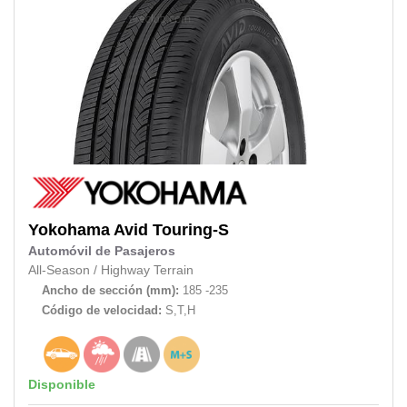
Yokohama
Avid Touring-S
Automóvil de Pasajeros
All-Season
/
Highway Terrain
Ancho de sección (mm):
185 -235
Código de velocidad:
S,T,H
Disponible