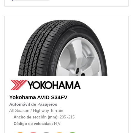
Yokohama
AVID S34FV
Automóvil de Pasajeros
All-Season
/
Highway Terrain
Ancho de sección (mm):
205 -215
Código de velocidad:
H,V