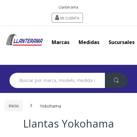
Llanterama
MI CUENTA
Marcas
Medidas
Sucursales
Search
for:
Inicio
Yokohama
Llantas Yokohama