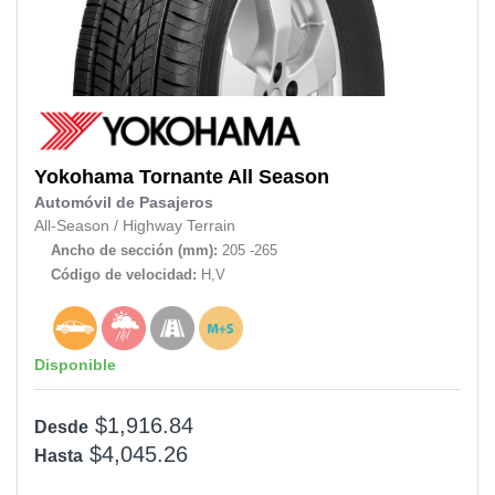
Yokohama
Tornante All Season
Automóvil de Pasajeros
All-Season
/
Highway Terrain
Ancho de sección (mm):
205 -265
Código de velocidad:
H,V
Disponible
$1,916.84
Desde
$4,045.26
Hasta