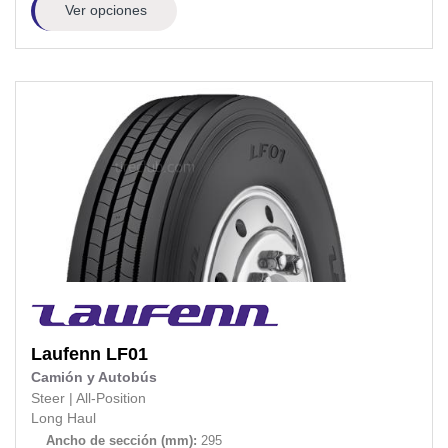
Ver opciones
Laufenn
LF01
Camión y Autobús
Steer
|
All-Position
Long Haul
Ancho de sección (mm):
295