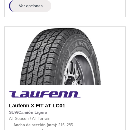
Ver opciones
Laufenn
X FIT aT LC01
SUV/Camión Ligero
All-Season
/
All-Terrain
Ancho de sección (mm):
215 -285