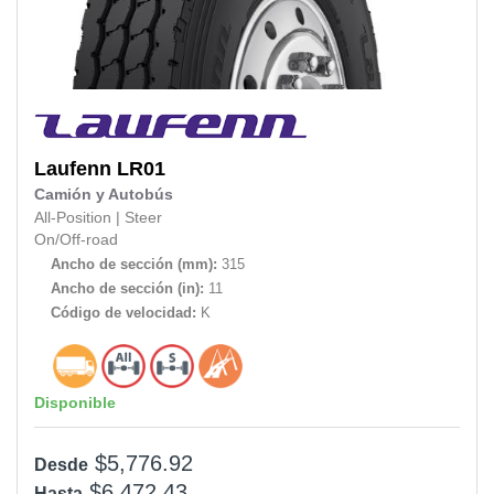
Laufenn
LR01
Camión y Autobús
All-Position
|
Steer
On/Off-road
Ancho de sección (mm):
315
Ancho de sección (in):
11
Código de velocidad:
K
Disponible
$5,776.92
Desde
$6,472.43
Hasta