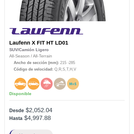
Laufenn
X FIT HT LD01
SUV/Camión Ligero
All-Season
/
All-Terrain
Ancho de sección (mm):
215 -285
Código de velocidad:
Q,R,S,T,H,V
Disponible
$2,052.04
Desde
$4,997.88
Hasta