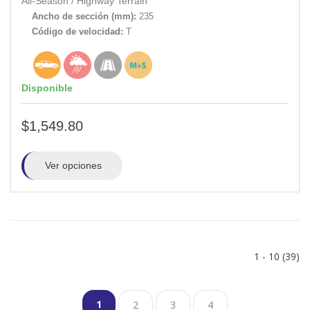
All-Season
/
Highway Terrain
Ancho de sección (mm):
235
Código de velocidad:
T
Disponible
$1,549.80
Ver opciones
1 - 10 (39)
1
2
3
4