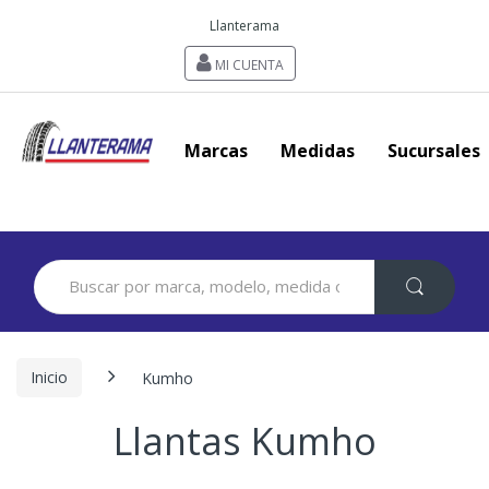
Llanterama
MI CUENTA
Marcas
Medidas
Sucursales
Search
for:
Inicio
Kumho
Llantas Kumho