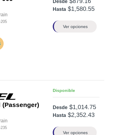
$879.16
Desde
$1,580.55
Hasta
rain
-205
Ver opciones
Disponible
l (Passenger)
$1,014.75
Desde
$2,352.43
Hasta
rain
-235
Ver opciones