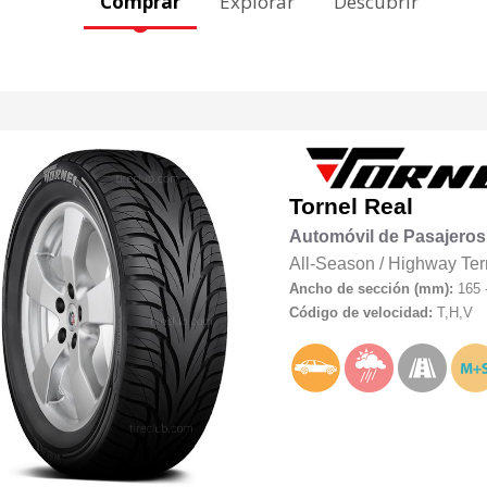
Comprar
Explorar
Descubrir
Tornel
Real
Automóvil de Pasajeros
All-Season
/
Highway Ter
Ancho de sección (mm):
165 
Código de velocidad:
T,H,V