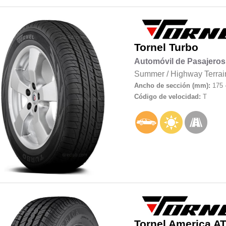
Tornel
Turbo
Automóvil de Pasajeros
Summer
/
Highway Terrai
Ancho de sección (mm):
175 
Código de velocidad:
T
Tornel
America AT