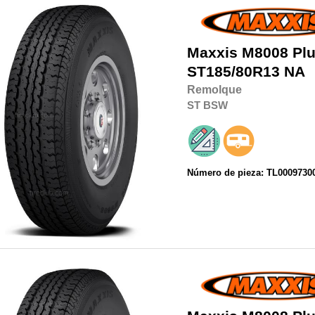
Maxxis
M8008 Plu
ST185/80R13
NA
Remolque
ST
BSW
Número de pieza: TL0009730