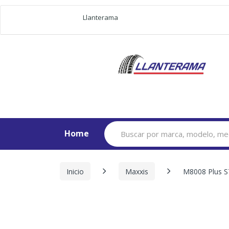
Llanterama
Search
Home
for:
Inicio
Maxxis
M8008 Plus S