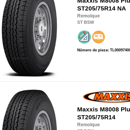
Maxxis
M8008 Plu
ST205/75R14
NA
Remolque
ST
BSW
Número de pieza: TL0009740
Maxxis
M8008 Plu
ST205/75R14
Remolque