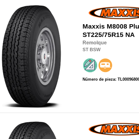
Maxxis
M8008 Plu
ST225/75R15
NA
Remolque
ST
BSW
Número de pieza: TL0009680