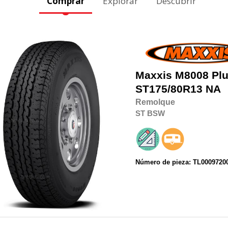
Comprar
Explorar
Descubrir
Maxxis
M8008 Plu
ST175/80R13
NA
Remolque
ST
BSW
Número de pieza: TL0009720