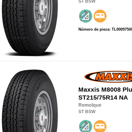
ST
BSW
Número de pieza: TL0009750
Maxxis
M8008 Plu
ST215/75R14
NA
Remolque
ST
BSW