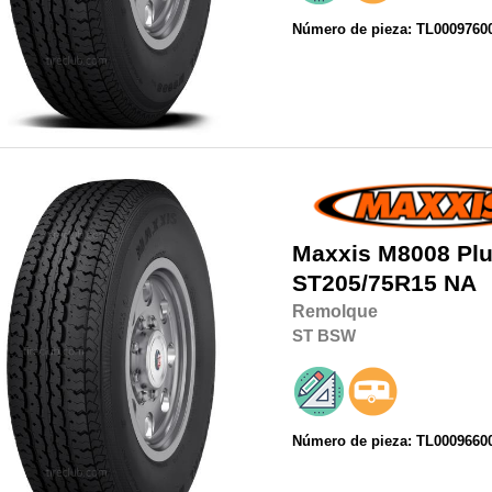
Número de pieza: TL0009760
Maxxis
M8008 Plu
ST205/75R15
NA
Remolque
ST
BSW
Número de pieza: TL0009660