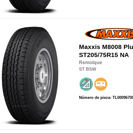
Maxxis
M8008 Plu
ST205/75R15
NA
Remolque
ST
BSW
Número de pieza: TL0009670