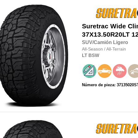
Suretrac
Wide Cl
37X13.50R20LT
1
SUV/Camión Ligero
All-Season
/
All-Terrain
LT
BSW
Número de pieza: 3713502