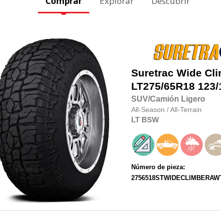
Comprar
Explorar
Descubrir
Suretrac
Wide Cl
LT275/65R18
123/
SUV/Camión Ligero
All-Season
/
All-Terrain
LT
BSW
Número de pieza:
2756518STWIDECLIMBERAW