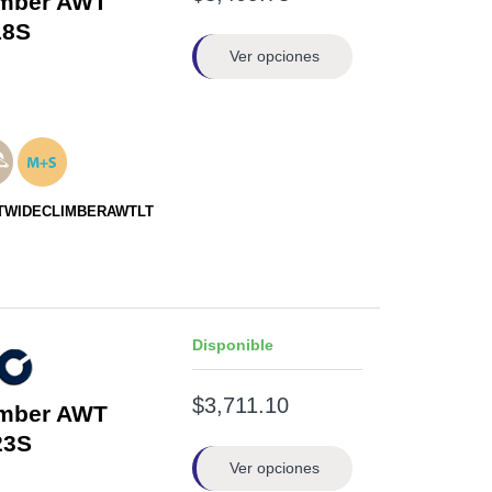
imber AWT
8S
Ver opciones
8STWIDECLIMBERAWTLT
Disponible
$3,711.10
imber AWT
23S
Ver opciones