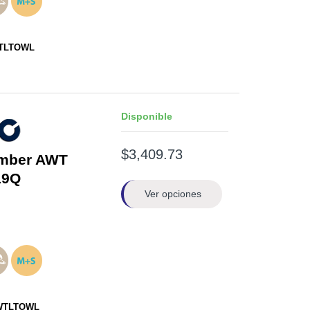
TLTOWL
Disponible
$3,409.73
imber AWT
19Q
Ver opciones
WTLTOWL