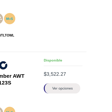
WTLTOWL
Disponible
$3,522.27
imber AWT
123S
Ver opciones