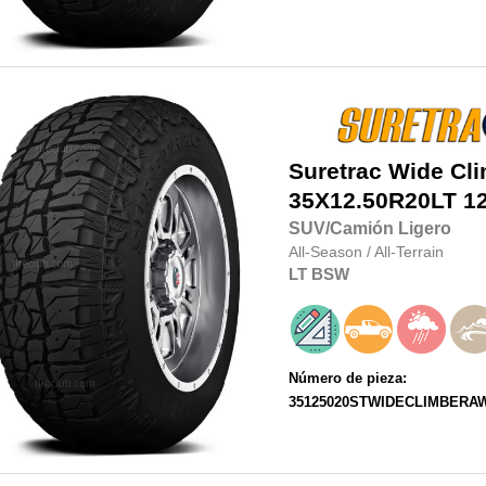
Suretrac
Wide Cl
35X12.50R20LT
1
SUV/Camión Ligero
All-Season
/
All-Terrain
LT
BSW
Número de pieza:
35125020STWIDECLIMBERA