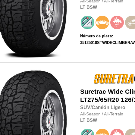
All-Season
/
All-Terrain
LT
BSW
Número de pieza:
35125018STWIDECLIMBERA
Suretrac
Wide Cl
LT275/65R20
126/
SUV/Camión Ligero
All-Season
/
All-Terrain
LT
BSW