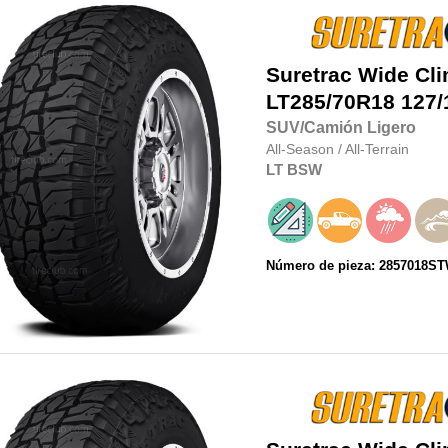
Suretrac
Wide Cl
LT285/70R18
127/
SUV/Camión Ligero
All-Season
/
All-Terrain
LT
BSW
Número de pieza: 2857018