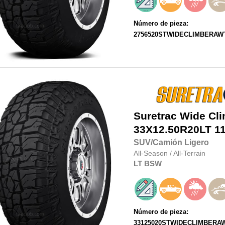
Número de pieza:
2756520STWIDECLIMBERAW
Suretrac
Wide Cl
33X12.50R20LT
1
SUV/Camión Ligero
All-Season
/
All-Terrain
LT
BSW
Número de pieza:
33125020STWIDECLIMBERA