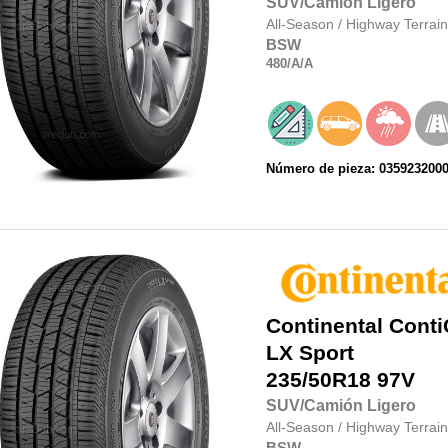
SUV/Camión Ligero
All-Season
/
Highway Terrain
BSW
480
/A
/A
Número de pieza: 035923200
Continental
Conti
LX Sport
235/50R18
97V
SUV/Camión Ligero
All-Season
/
Highway Terrain
BSW