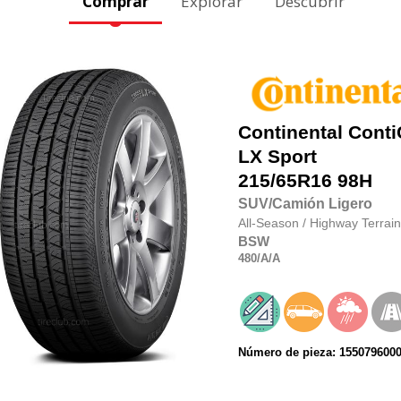
Comprar
Explorar
Descubrir
Continental
Conti
LX Sport
215/65R16
98H
SUV/Camión Ligero
All-Season
/
Highway Terrain
BSW
480
/A
/A
Número de pieza: 155079600