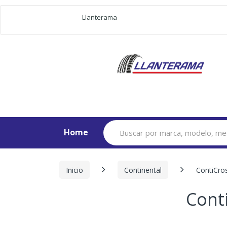
Llanterama
Search
Home
for:
Inicio
Continental
ContiCro
Cont