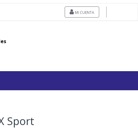
MI CUENTA
les
X Sport