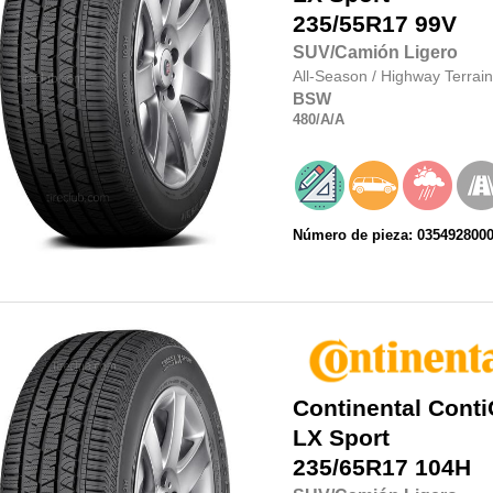
235/55R17
99V
SUV/Camión Ligero
All-Season
/
Highway Terrain
BSW
480
/A
/A
Número de pieza: 035492800
Continental
Conti
LX Sport
235/65R17
104H