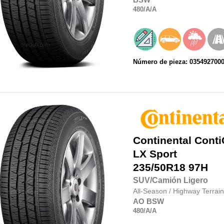
480
/A
/A
Número de pieza: 035492700
Continental
Conti
LX Sport
235/50R18
97H
SUV/Camión Ligero
All-Season
/
Highway Terrain
AO
BSW
480
/A
/A