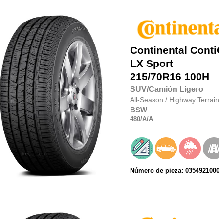
Continental
Conti
LX Sport
215/70R16
100H
SUV/Camión Ligero
All-Season
/
Highway Terrain
BSW
480
/A
/A
Número de pieza: 035492100