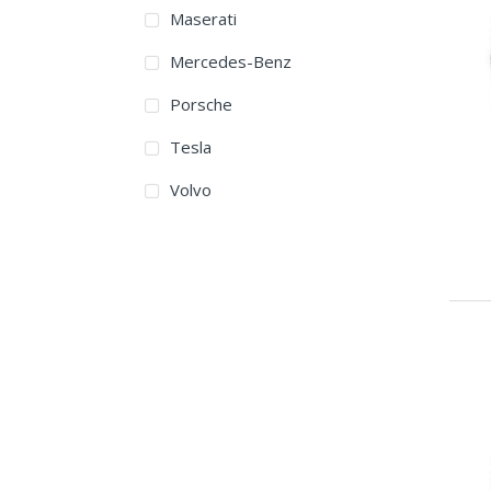
Maserati
285/45R20
Mercedes-Benz
265/40R21
Porsche
265/45R21
Tesla
275/45R21
Volvo
285/40R21
285/45R21
315/40R21
265/40R22
275/40R22
285/40R22