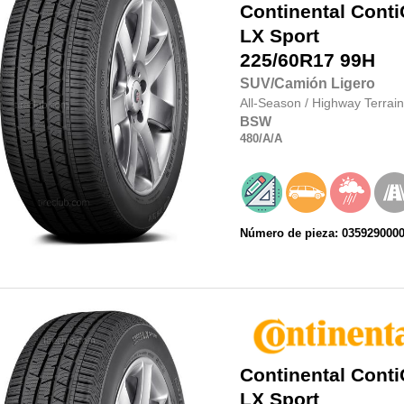
Continental
Conti
LX Sport
225/60R17
99H
SUV/Camión Ligero
All-Season
/
Highway Terrain
BSW
480
/A
/A
Número de pieza: 035929000
Continental
Conti
LX Sport