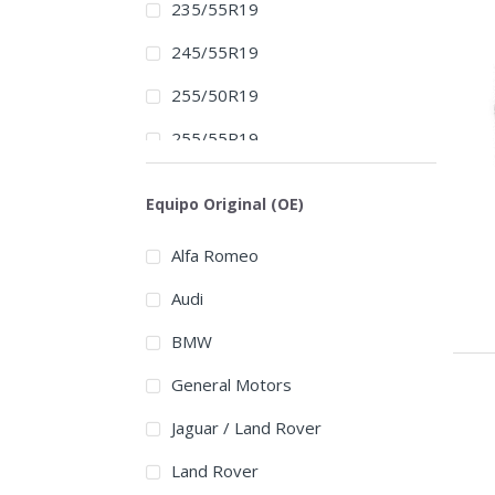
235/55R19
245/55R19
255/50R19
255/55R19
255/60R19
Equipo Original (OE)
245/45R20
Alfa Romeo
245/50R20
Audi
255/45R20
BMW
255/50R20
General Motors
265/45R20
Jaguar / Land Rover
275/45R20
Land Rover
275/50R20