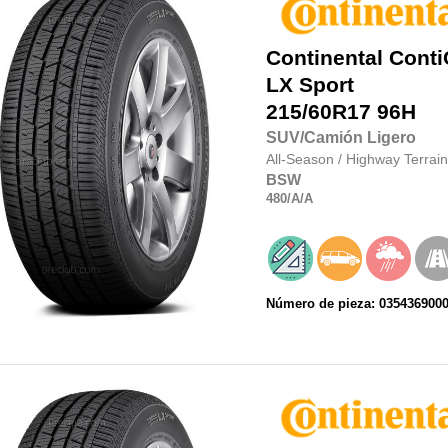
Continental
Conti
LX Sport
215/60R17
96H
SUV/Camión Ligero
All-Season
/
Highway Terrain
BSW
480
/A
/A
Número de pieza: 035436900