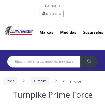
Llanterama
MI CUENTA
Marcas
Medidas
Sucursales
Search
for:
Inicio
Turnpike
Prime Force
Turnpike Prime Force