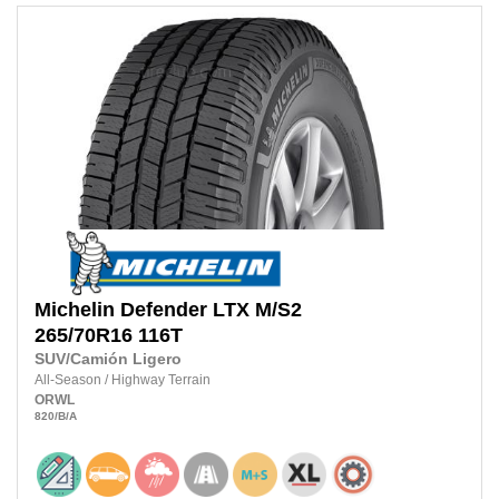
Michelin
Defender LTX M/S2
265/70R16
116T
SUV/Camión Ligero
All-Season
/
Highway Terrain
ORWL
820
/B
/A