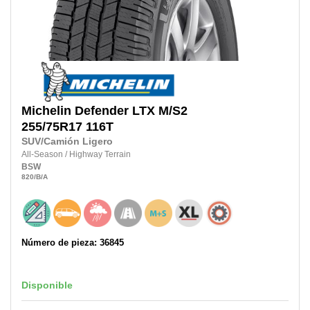
Michelin
Defender LTX M/S2
255/75R17
116T
SUV/Camión Ligero
All-Season
/
Highway Terrain
BSW
820
/B
/A
Número de pieza: 36845
Disponible