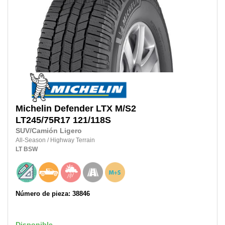
Michelin
Defender LTX M/S2
LT245/75R17
121/118S
SUV/Camión Ligero
All-Season
/
Highway Terrain
LT
BSW
Número de pieza: 38846
Disponible