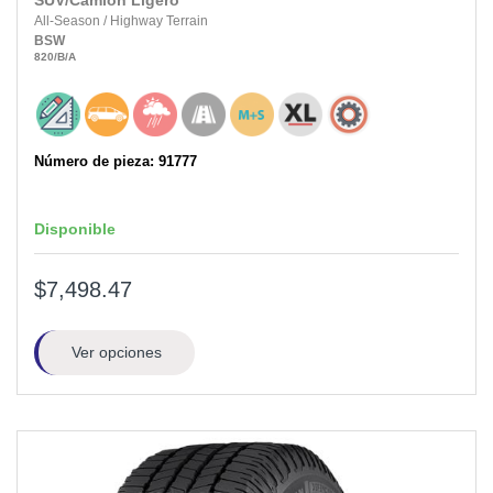
SUV/Camión Ligero
All-Season
/
Highway Terrain
BSW
820
/B
/A
Número de pieza: 91777
Disponible
$7,498.47
Ver opciones