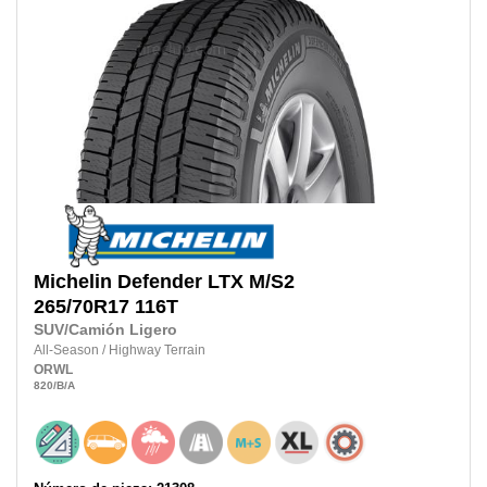
Michelin
Defender LTX M/S2
265/70R17
116T
SUV/Camión Ligero
All-Season
/
Highway Terrain
ORWL
820
/B
/A