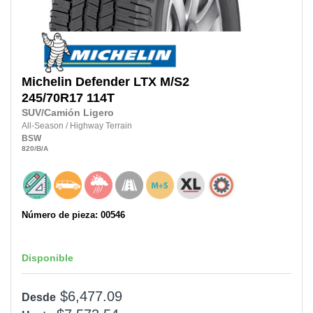
Michelin
Defender LTX M/S2
245/70R17
114T
SUV/Camión Ligero
All-Season
/
Highway Terrain
BSW
820
/B
/A
Número de pieza: 00546
Disponible
$6,477.09
Desde