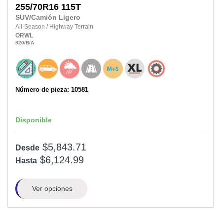
255/70R16
115T
SUV/Camión Ligero
All-Season
/
Highway Terrain
ORWL
820
/B
/A
Número de pieza: 10581
Disponible
$5,843.71
Desde
$6,124.99
Hasta
Ver opciones