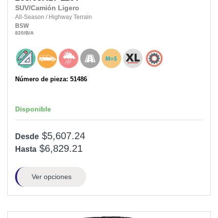
SUV/Camión Ligero
All-Season
/
Highway Terrain
BSW
820
/B
/A
Número de pieza: 51486
Disponible
$5,607.24
Desde
$6,829.21
Hasta
Ver opciones