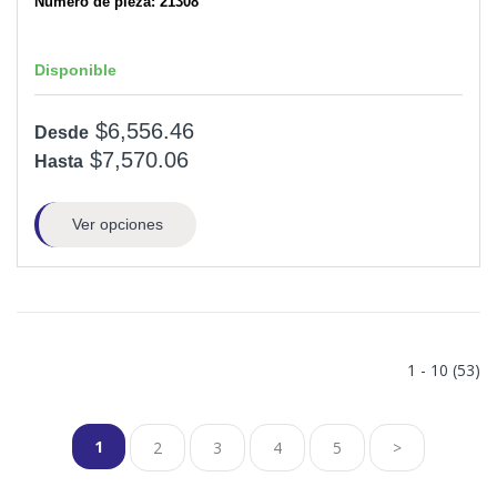
Número de pieza: 21308
Disponible
$6,556.46
Desde
$7,570.06
Hasta
Ver opciones
1 - 10 (53)
1
2
3
4
5
>