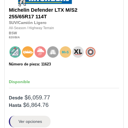
Michelin
Defender LTX M/S2
255/65R17
114T
SUV/Camión Ligero
All-Season
/
Highway Terrain
BSW
820
/B
/A
Número de pieza: 11623
Disponible
$6,059.77
Desde
$6,864.76
Hasta
Ver opciones