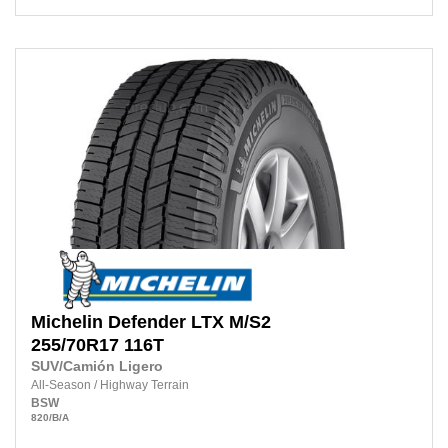
Michelin
Defender LTX M/S2
255/70R17
116T
SUV/Camión Ligero
All-Season
/
Highway Terrain
BSW
820
/B
/A