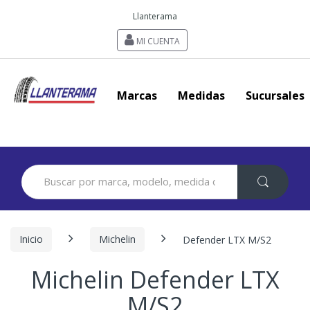
Llanterama
MI CUENTA
Marcas
Medidas
Sucursales
Search
for:
Inicio
Michelin
Defender LTX M/S2
Michelin Defender LTX
M/S2