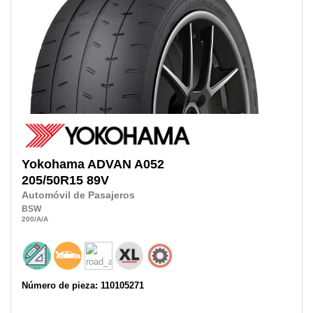
Yokohama
ADVAN A052
205/50R15
89V
Automóvil de Pasajeros
BSW
200
/A
/A
Número de pieza: 110105271