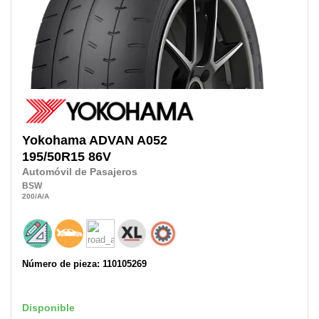
Yokohama
ADVAN A052
195/50R15
86V
Automóvil de Pasajeros
BSW
200
/A
/A
Número de pieza: 110105269
Disponible