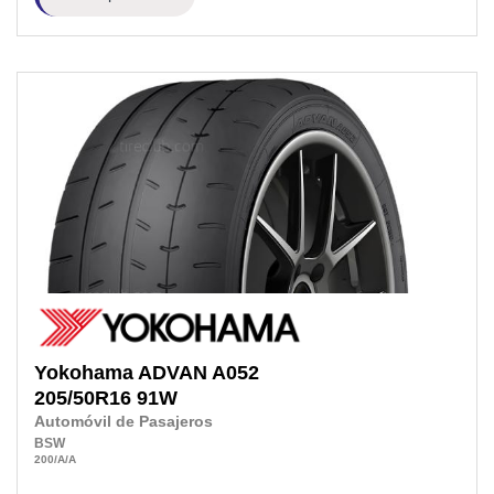
Yokohama
ADVAN A052
205/50R16
91W
Automóvil de Pasajeros
BSW
200
/A
/A