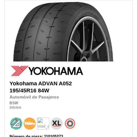
Yokohama
ADVAN A052
195/45R16
84W
Automóvil de Pasajeros
BSW
200
/A
/A
Número de pieza: 110105273