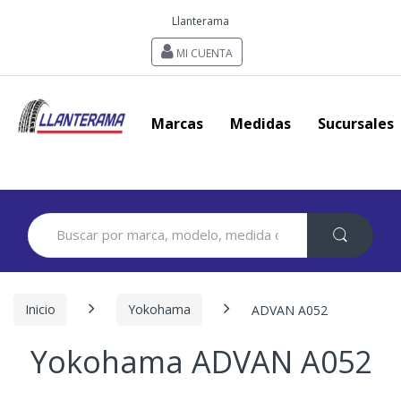
Llanterama
MI CUENTA
Marcas
Medidas
Sucursales
Search
for:
Inicio
Yokohama
ADVAN A052
Yokohama ADVAN A052