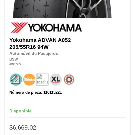
Yokohama
ADVAN A052
205/55R16
94W
Automóvil de Pasajeros
BSW
200
/A
/A
Número de pieza: 110115221
Disponible
$6,669.02