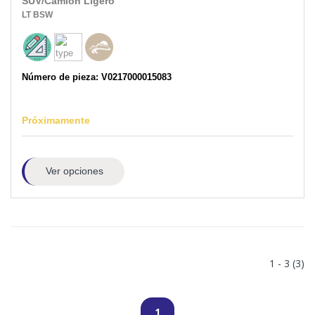
SUV/Camión Ligero
LT
BSW
Número de pieza: V0217000015083
Próximamente
Ver opciones
1 - 3 (3)
1