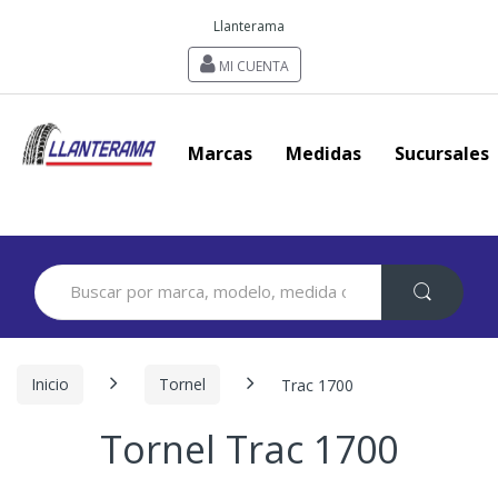
Llanterama
MI CUENTA
Marcas
Medidas
Sucursales
Search
for:
Inicio
Tornel
Trac 1700
Tornel Trac 1700