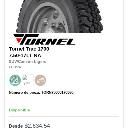
Tornel
Trac 1700
7.50-17LT
NA
SUV/Camión Ligero
LT
BSW
Número de pieza: TORN75000170360
Disponible
$2,634.54
Desde