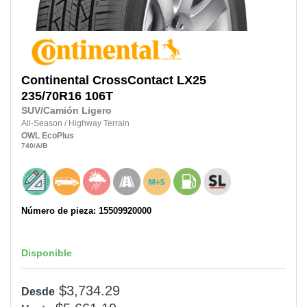
Continental
CrossContact LX25
235/70R16
106T
SUV/Camión Ligero
All-Season
/
Highway Terrain
OWL
EcoPlus
740
/A
/B
Número de pieza: 15509920000
Disponible
$3,734.29
Desde