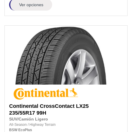
Ver opciones
Continental
CrossContact LX25
235/55R17
99H
SUV/Camión Ligero
All-Season
/
Highway Terrain
BSW
EcoPlus