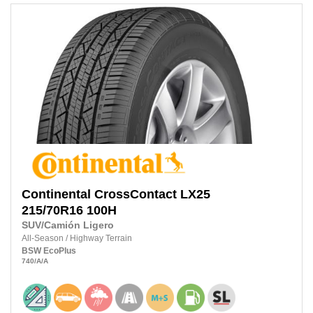
Continental
CrossContact LX25
215/70R16
100H
SUV/Camión Ligero
All-Season
/
Highway Terrain
BSW
EcoPlus
740
/A
/A