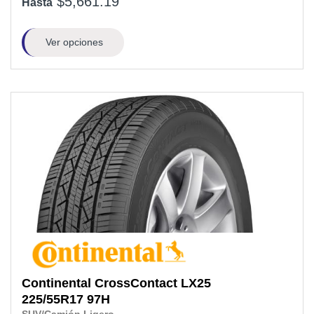
$5,661.19
Hasta
Ver opciones
Continental
CrossContact LX25
225/55R17
97H