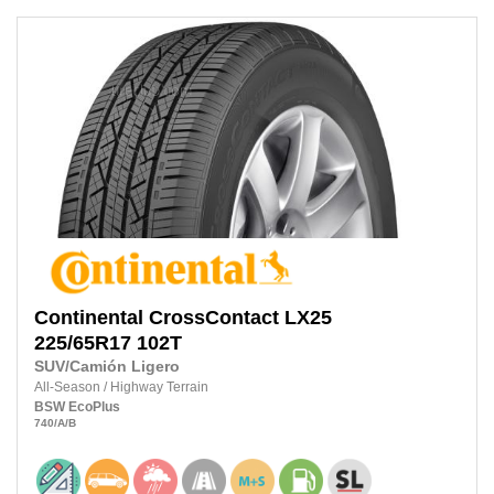
Continental
CrossContact LX25
225/65R17
102T
SUV/Camión Ligero
All-Season
/
Highway Terrain
BSW
EcoPlus
740
/A
/B