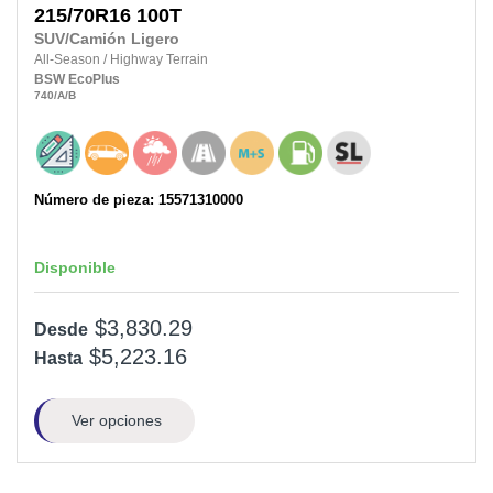
215/70R16
100T
SUV/Camión Ligero
All-Season
/
Highway Terrain
BSW
EcoPlus
740
/A
/B
Número de pieza: 15571310000
Disponible
$3,830.29
Desde
$5,223.16
Hasta
Ver opciones