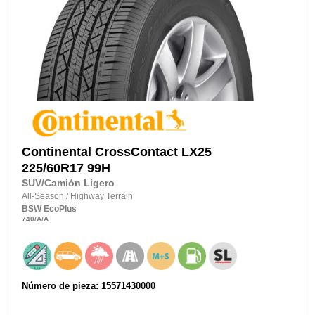
Continental
CrossContact LX25
225/60R17
99H
SUV/Camión Ligero
All-Season
/
Highway Terrain
BSW
EcoPlus
740
/A
/A
Número de pieza: 15571430000