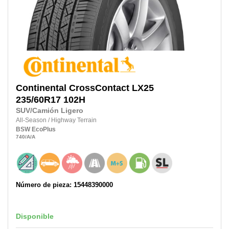
Continental
CrossContact LX25
235/60R17
102H
SUV/Camión Ligero
All-Season
/
Highway Terrain
BSW
EcoPlus
740
/A
/A
Número de pieza: 15448390000
Disponible