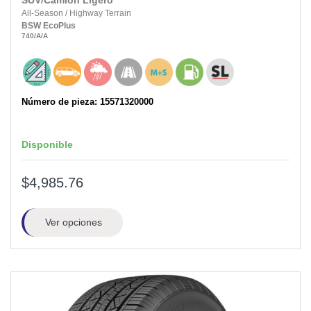
SUV/Camión Ligero
All-Season
/
Highway Terrain
BSW
EcoPlus
740
/A
/A
Número de pieza: 15571320000
Disponible
$4,985.76
Ver opciones