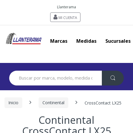
Llanterama
MI CUENTA
Marcas
Medidas
Sucursales
Search
for:
Inicio
Continental
CrossContact LX25
Continental
CrossContact LX25