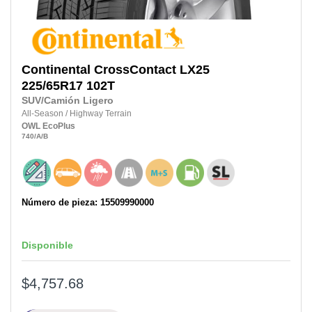
Continental
CrossContact LX25
225/65R17
102T
SUV/Camión Ligero
All-Season
/
Highway Terrain
OWL
EcoPlus
740
/A
/B
Número de pieza: 15509990000
Disponible
$4,757.68