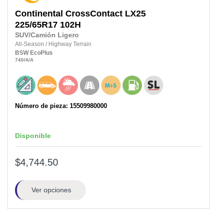
Continental
CrossContact LX25
225/65R17
102H
SUV/Camión Ligero
All-Season
/
Highway Terrain
BSW
EcoPlus
740
/A
/A
Número de pieza: 15509980000
Disponible
$4,744.50
Ver opciones