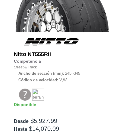
Nitto
NT555RII
Competencia
Street & Track
Ancho de sección (mm):
245 -345
Código de velocidad:
V,W
Disponible
$5,927.99
Desde
$14,070.09
Hasta