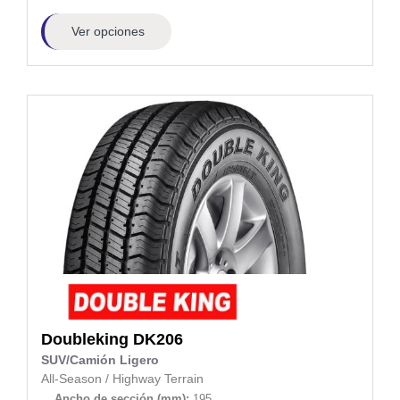
Ver opciones
Doubleking
DK206
SUV/Camión Ligero
All-Season
/
Highway Terrain
Ancho de sección (mm):
195