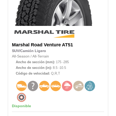
Marshal
Road Venture AT51
SUV/Camión Ligero
All-Season
/
All-Terrain
Ancho de sección (mm):
175 -285
Ancho de sección (in):
8.5 -10.5
Código de velocidad:
Q,R,T
Disponible