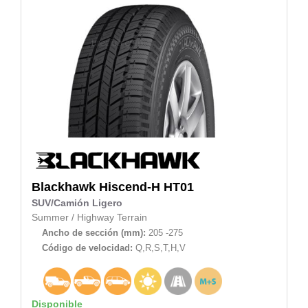
Blackhawk
Hiscend-H HT01
SUV/Camión Ligero
Summer
/
Highway Terrain
Ancho de sección (mm):
205 -275
Código de velocidad:
Q,R,S,T,H,V
Disponible