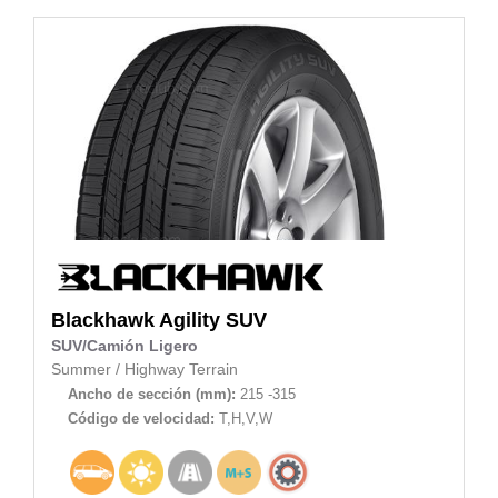
Blackhawk
Agility SUV
SUV/Camión Ligero
Summer
/
Highway Terrain
Ancho de sección (mm):
215 -315
Código de velocidad:
T,H,V,W