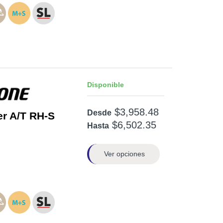
Disponible
$3,958.48
Desde
er A/T RH-S
$6,502.35
Hasta
Ver opciones