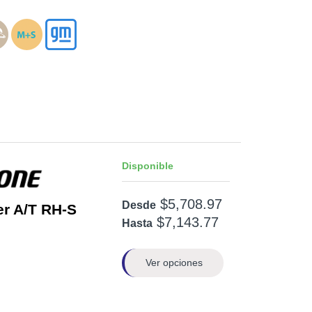
Disponible
$5,708.97
Desde
er A/T RH-S
$7,143.77
Hasta
Ver opciones