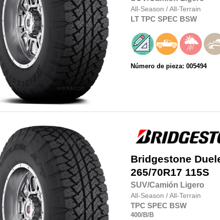
All-Season
/
All-Terrain
LT
TPC SPEC
BSW
Número de pieza: 005494
Bridgestone
Duel
265/70R17
115S
SUV/Camión Ligero
All-Season
/
All-Terrain
TPC SPEC
BSW
400
/B
/B