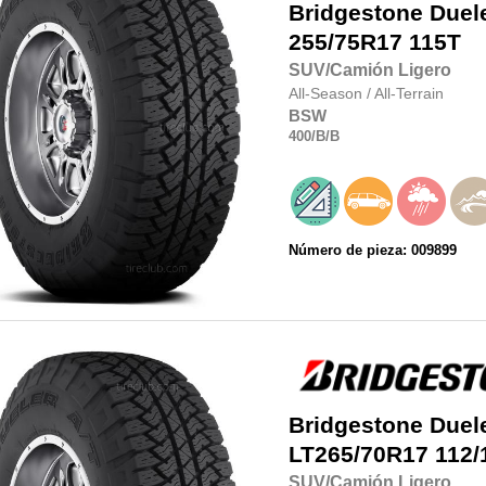
Bridgestone
Duel
255/75R17
115T
SUV/Camión Ligero
All-Season
/
All-Terrain
BSW
400
/B
/B
Número de pieza: 009899
Bridgestone
Duel
LT265/70R17
112/
SUV/Camión Ligero