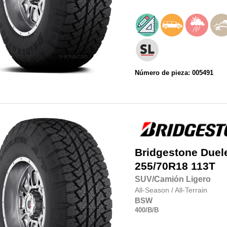
Número de pieza: 005491
Bridgestone
Duel
255/70R18
113T
SUV/Camión Ligero
All-Season
/
All-Terrain
BSW
400
/B
/B