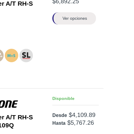
$6,892.25
er A/T RH-S
Ver opciones
Disponible
$4,109.89
Desde
er A/T RH-S
$5,767.26
Hasta
109Q