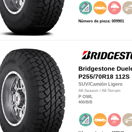
Número de pieza: 009901
Bridgestone
Duel
P255/70R18
112S
SUV/Camión Ligero
All-Season
/
All-Terrain
P
OWL
400
/B
/B