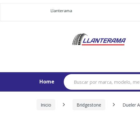
Llanterama
Search
Home
for:
Inicio
Bridgestone
Dueler 