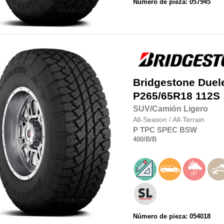
Número de pieza: 057945
Bridgestone
Duel
P265/65R18
112S
SUV/Camión Ligero
All-Season
/
All-Terrain
P
TPC SPEC
BSW
400
/B
/B
Número de pieza: 054018