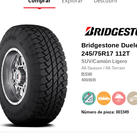
Comprar
Explorar
Descubrir
Bridgestone
Duel
245/75R17
112T
SUV/Camión Ligero
All-Season
/
All-Terrain
BSW
400
/B
/B
Número de pieza: 003349