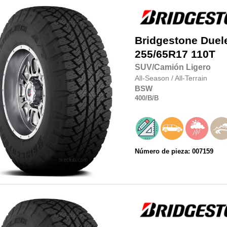
Bridgestone
Duel
255/65R17
110T
SUV/Camión Ligero
All-Season
/
All-Terrain
BSW
400
/B
/B
Número de pieza: 007159