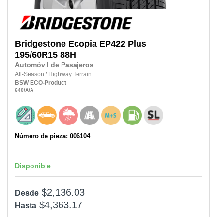
Bridgestone
Ecopia EP422 Plus
195/60R15
88H
Automóvil de Pasajeros
All-Season
/
Highway Terrain
BSW
ECO-Product
640
/A
/A
Número de pieza: 006104
Disponible
$2,136.03
Desde
$4,363.17
Hasta