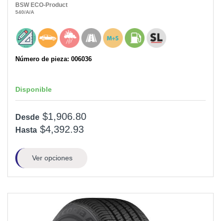
BSW
ECO-Product
540
/A
/A
Número de pieza: 006036
Disponible
$1,906.80
Desde
$4,392.93
Hasta
Ver opciones