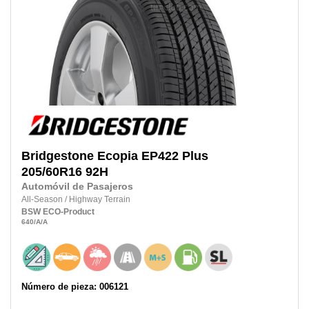
Bridgestone
Ecopia EP422 Plus
205/60R16
92H
Automóvil de Pasajeros
All-Season
/
Highway Terrain
BSW
ECO-Product
640
/A
/A
Número de pieza: 006121