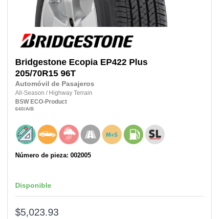
Bridgestone
Ecopia EP422 Plus
205/70R15
96T
Automóvil de Pasajeros
All-Season
/
Highway Terrain
BSW
ECO-Product
640
/A
/B
Número de pieza: 002005
Disponible
$5,023.93