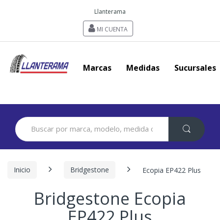
Llanterama
MI CUENTA
Marcas
Medidas
Sucursales
Search
for:
Inicio
Bridgestone
Ecopia EP422 Plus
Bridgestone Ecopia
EP422 Plus