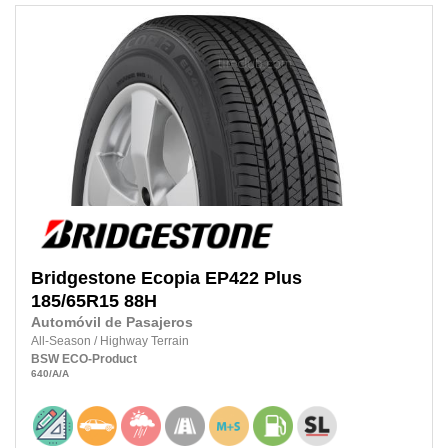
Bridgestone
Ecopia EP422 Plus
185/65R15
88H
Automóvil de Pasajeros
All-Season
/
Highway Terrain
BSW
ECO-Product
640
/A
/A