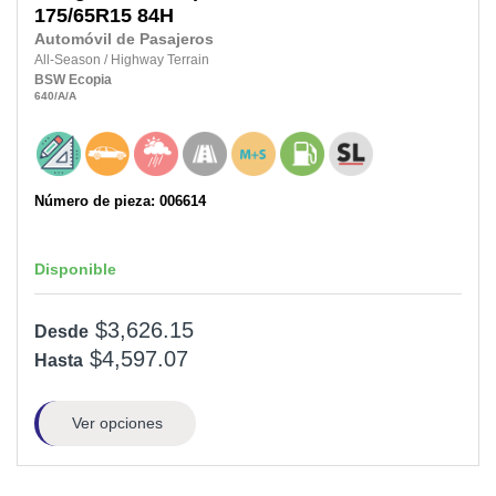
175/65R15
84H
Automóvil de Pasajeros
All-Season
/
Highway Terrain
BSW
Ecopia
640
/A
/A
Número de pieza: 006614
Disponible
$3,626.15
Desde
$4,597.07
Hasta
Ver opciones