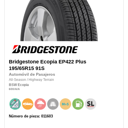
Bridgestone
Ecopia EP422 Plus
195/65R15
91S
Automóvil de Pasajeros
All-Season
/
Highway Terrain
BSW
Ecopia
600
/A
/A
Número de pieza: 011603