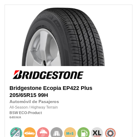
Bridgestone
Ecopia EP422 Plus
205/65R15
99H
Automóvil de Pasajeros
All-Season
/
Highway Terrain
BSW
ECO-Product
640
/A
/A