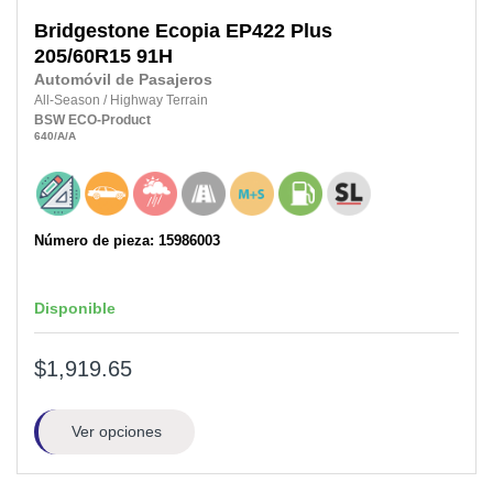
Bridgestone
Ecopia EP422 Plus
205/60R15
91H
Automóvil de Pasajeros
All-Season
/
Highway Terrain
BSW
ECO-Product
640
/A
/A
Número de pieza: 15986003
Disponible
$1,919.65
Ver opciones