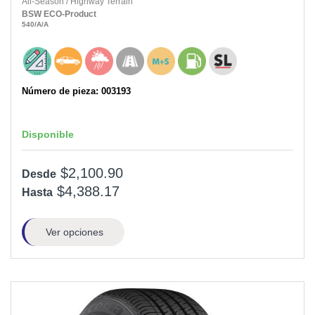
All-Season
/
Highway Terrain
BSW
ECO-Product
540
/A
/A
Número de pieza: 003193
Disponible
$2,100.90
Desde
$4,388.17
Hasta
Ver opciones