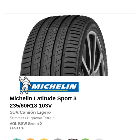
Michelin
Latitude Sport 3
235/60R18
103V
SUV/Camión Ligero
Summer
/
Highway Terrain
VOL
BSW
Green-X
220
/AA
/A