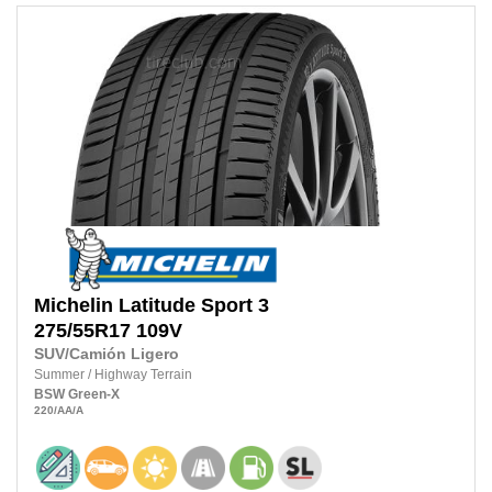
Michelin
Latitude Sport 3
275/55R17
109V
SUV/Camión Ligero
Summer
/
Highway Terrain
BSW
Green-X
220
/AA
/A