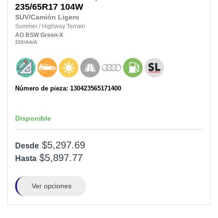
235/65R17
104W
SUV/Camión Ligero
Summer
/
Highway Terrain
AO
BSW
Green-X
220
/AA
/A
Número de pieza: 130423565171400
Disponible
$5,297.69
Desde
$5,897.77
Hasta
Ver opciones