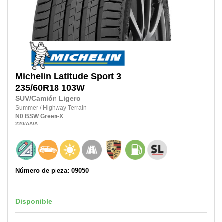
Michelin
Latitude Sport 3
235/60R18
103W
SUV/Camión Ligero
Summer
/
Highway Terrain
N0
BSW
Green-X
220
/AA
/A
Número de pieza: 09050
Disponible