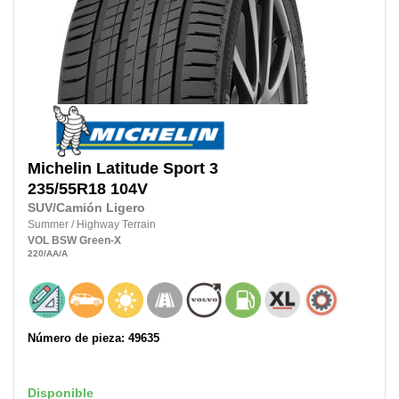
Michelin
Latitude Sport 3
235/55R18
104V
SUV/Camión Ligero
Summer
/
Highway Terrain
VOL
BSW
Green-X
220
/AA
/A
Número de pieza: 49635
Disponible