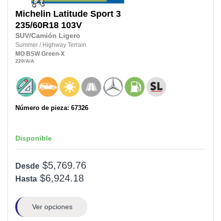
Michelin
Latitude Sport 3
235/60R18
103V
SUV/Camión Ligero
Summer
/
Highway Terrain
MO
BSW
Green-X
220
/A
/A
Número de pieza: 67326
Disponible
$5,769.76
Desde
$6,924.18
Hasta
Ver opciones