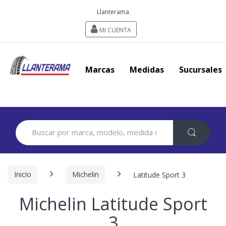
Llanterama
MI CUENTA
Marcas
Medidas
Sucursales
Search
for:
Inicio
Michelin
Latitude Sport 3
Michelin Latitude Sport
3