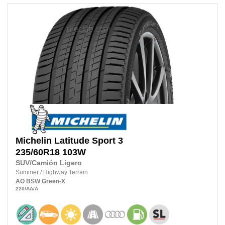
Michelin
Latitude Sport 3
235/60R18
103W
SUV/Camión Ligero
Summer
/
Highway Terrain
AO
BSW
Green-X
220
/AA
/A