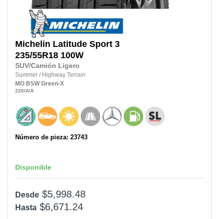
Michelin
Latitude Sport 3
235/55R18
100W
SUV/Camión Ligero
Summer
/
Highway Terrain
MO
BSW
Green-X
220
/A
/A
Número de pieza: 23743
Disponible
$5,998.48
Desde
$6,671.24
Hasta