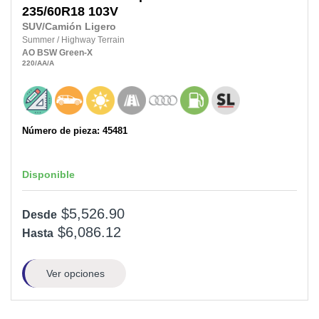
235/60R18
103V
SUV/Camión Ligero
Summer
/
Highway Terrain
AO
BSW
Green-X
220
/AA
/A
Número de pieza: 45481
Disponible
$5,526.90
Desde
$6,086.12
Hasta
Ver opciones