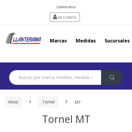
Llanterama
MI CUENTA
Marcas
Medidas
Sucursales
Search
for:
Inicio
Tornel
MT
Tornel MT