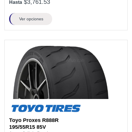
$3,761.53
Hasta
Ver opciones
Toyo
Proxes R888R
195/55R15
85V