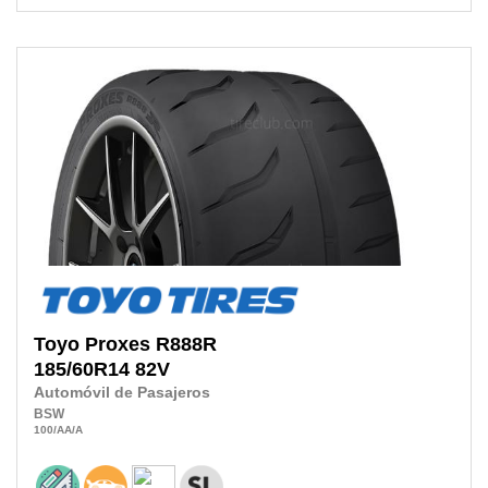
Toyo
Proxes R888R
185/60R14
82V
Automóvil de Pasajeros
BSW
100
/AA
/A