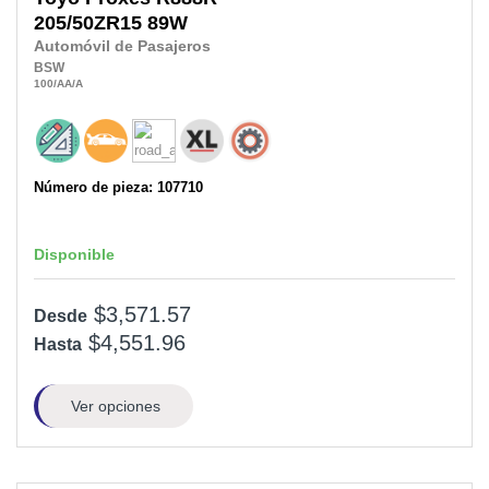
205/50ZR15
89W
Automóvil de Pasajeros
BSW
100
/AA
/A
Número de pieza: 107710
Disponible
$3,571.57
Desde
$4,551.96
Hasta
Ver opciones