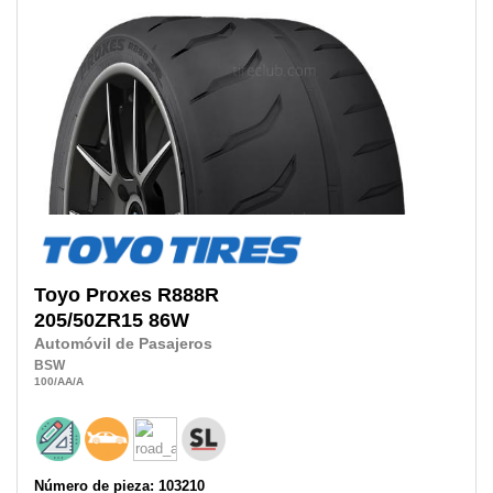
Toyo
Proxes R888R
205/50ZR15
86W
Automóvil de Pasajeros
BSW
100
/AA
/A
Número de pieza: 103210