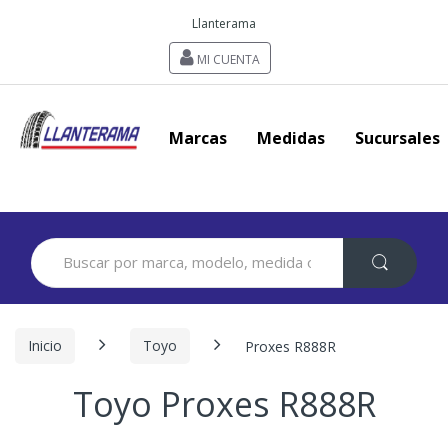
Llanterama
MI CUENTA
Marcas
Medidas
Sucursales
Search
for:
Inicio
Toyo
Proxes R888R
Toyo Proxes R888R