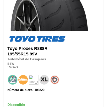
Toyo
Proxes R888R
195/55R15
89V
Automóvil de Pasajeros
BSW
100
/AA
/A
Número de pieza: 109820
Disponible