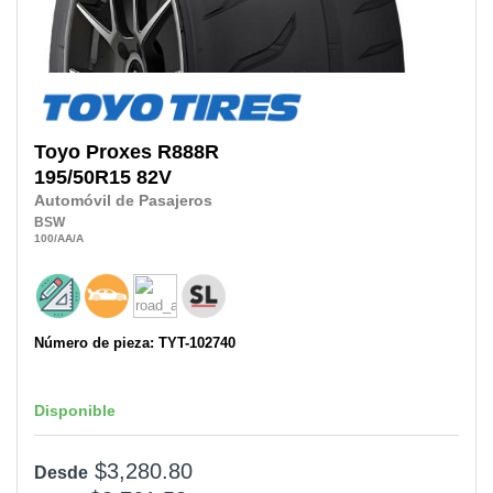
Toyo
Proxes R888R
195/50R15
82V
Automóvil de Pasajeros
BSW
100
/AA
/A
Número de pieza: TYT-102740
Disponible
$3,280.80
Desde