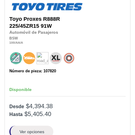
Toyo
Proxes R888R
225/45ZR15
91W
Automóvil de Pasajeros
BSW
100
/AA
/A
Número de pieza: 107820
Disponible
$4,394.38
Desde
$5,405.40
Hasta
Ver opciones