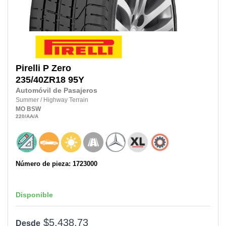
Pirelli
P Zero
235/40ZR18
95Y
Automóvil de Pasajeros
Summer
/
Highway Terrain
MO
BSW
220
/AA
/A
Número de pieza: 1723000
Disponible
$5,438.73
Desde