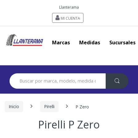
Llanterama
MI CUENTA
Marcas
Medidas
Sucursales
Search
for:
Inicio
Pirelli
P Zero
Pirelli P Zero