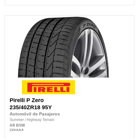
Pirelli
P Zero
235/40ZR18
95Y
Automóvil de Pasajeros
Summer
/
Highway Terrain
AR
BSW
220
/AA
/A