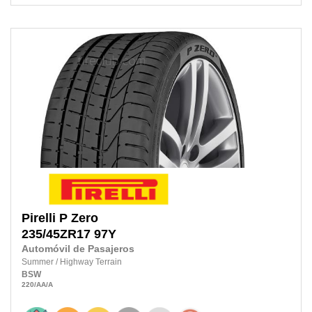
Pirelli
P Zero
235/45ZR17
97Y
Automóvil de Pasajeros
Summer
/
Highway Terrain
BSW
220
/AA
/A