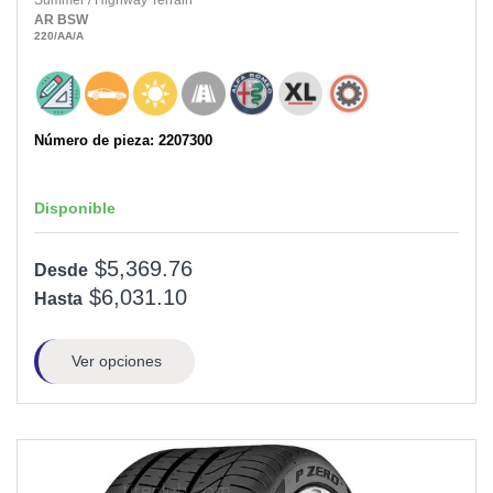
Summer
/
Highway Terrain
AR
BSW
220
/AA
/A
Número de pieza: 2207300
Disponible
$5,369.76
Desde
$6,031.10
Hasta
Ver opciones