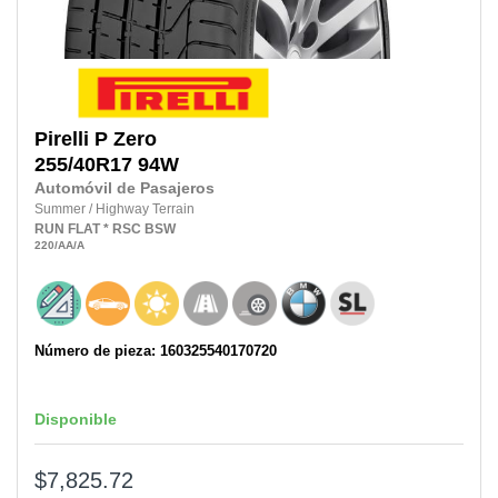
Pirelli
P Zero
255/40R17
94W
Automóvil de Pasajeros
Summer
/
Highway Terrain
RUN FLAT
* RSC
BSW
220
/AA
/A
Número de pieza: 160325540170720
Disponible
$7,825.72