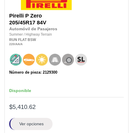
Pirelli
P Zero
205/45R17
84V
Automóvil de Pasajeros
Summer
/
Highway Terrain
RUN FLAT
BSW
220
/AA
/A
Número de pieza: 2129300
Disponible
$5,410.62
Ver opciones