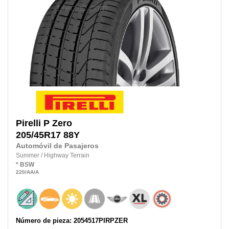
Pirelli
P Zero
205/45R17
88Y
Automóvil de Pasajeros
Summer
/
Highway Terrain
*
BSW
220
/AA
/A
Número de pieza: 2054517PIRPZER