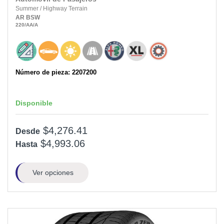
Summer
/
Highway Terrain
AR
BSW
220
/AA
/A
Número de pieza: 2207200
Disponible
$4,276.41
Desde
$4,993.06
Hasta
Ver opciones