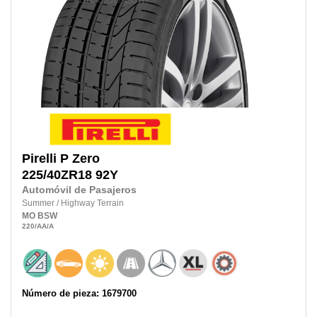
Pirelli
P Zero
225/40ZR18
92Y
Automóvil de Pasajeros
Summer
/
Highway Terrain
MO
BSW
220
/AA
/A
Número de pieza: 1679700