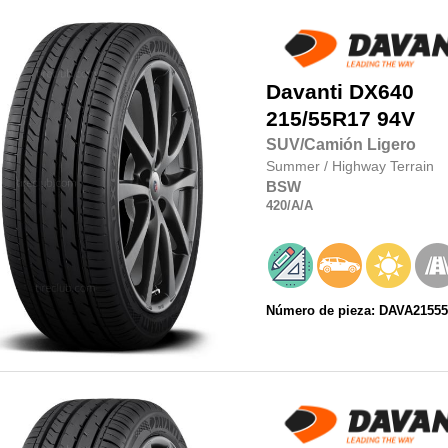
Davanti
DX640
215/55R17
94V
SUV/Camión Ligero
Summer
/
Highway Terrain
BSW
420
/A
/A
Número de pieza: DAVA21555