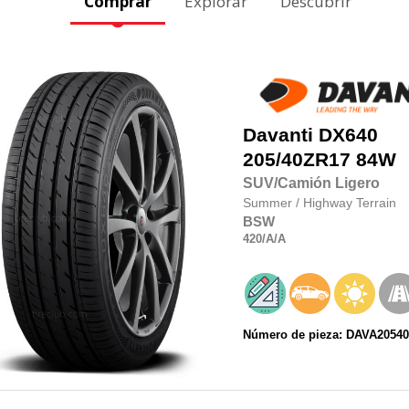
Comprar
Explorar
Descubrir
Davanti
DX640
205/40ZR17
84W
SUV/Camión Ligero
Summer
/
Highway Terrain
BSW
420
/A
/A
Número de pieza: DAVA20540