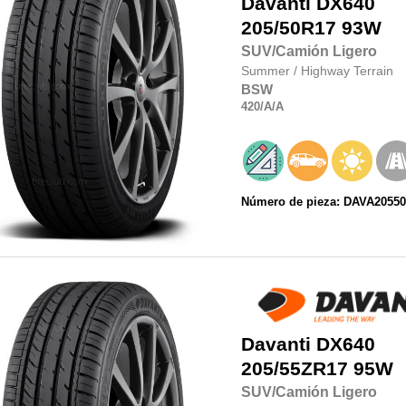
Davanti
DX640
205/50R17
93W
SUV/Camión Ligero
Summer
/
Highway Terrain
BSW
420
/A
/A
Número de pieza: DAVA20550
Davanti
DX640
205/55ZR17
95W
SUV/Camión Ligero