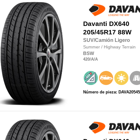
Davanti
DX640
205/45R17
88W
SUV/Camión Ligero
Summer
/
Highway Terrain
BSW
420
/A
/A
Número de pieza: DAVA20545