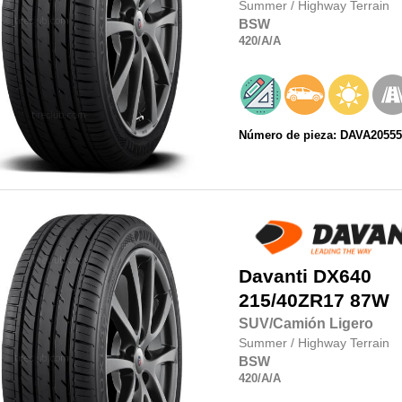
Summer
/
Highway Terrain
BSW
420
/A
/A
Número de pieza: DAVA20555
Davanti
DX640
215/40ZR17
87W
SUV/Camión Ligero
Summer
/
Highway Terrain
BSW
420
/A
/A