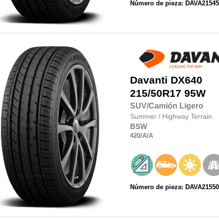
Número de pieza: DAVA21545
Davanti
DX640
215/50R17
95W
SUV/Camión Ligero
Summer
/
Highway Terrain
BSW
420
/A
/A
Número de pieza: DAVA21550