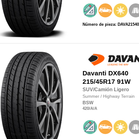
Número de pieza: DAVA21540
Davanti
DX640
215/45R17
91W
SUV/Camión Ligero
Summer
/
Highway Terrain
BSW
420
/A
/A