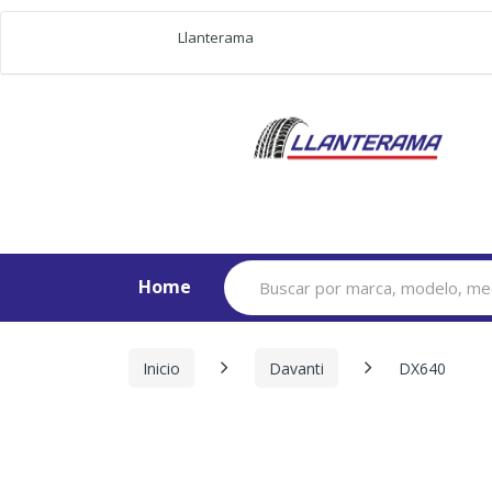
Llanterama
Search
Home
for:
Inicio
Davanti
DX640