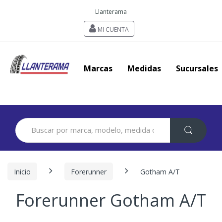
Llanterama
MI CUENTA
Marcas
Medidas
Sucursales
Search
for:
Inicio
Forerunner
Gotham A/T
Forerunner Gotham A/T