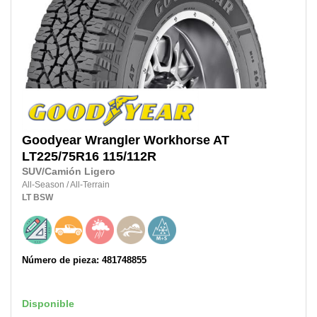
Goodyear
Wrangler Workhorse AT
LT225/75R16
115/112R
SUV/Camión Ligero
All-Season
/
All-Terrain
LT
BSW
Número de pieza: 481748855
Disponible