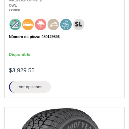
All-Season
/
All-Terrain
OWL
580
/B
/B
Número de pieza: 480129856
Disponible
$3,929.55
Ver opciones