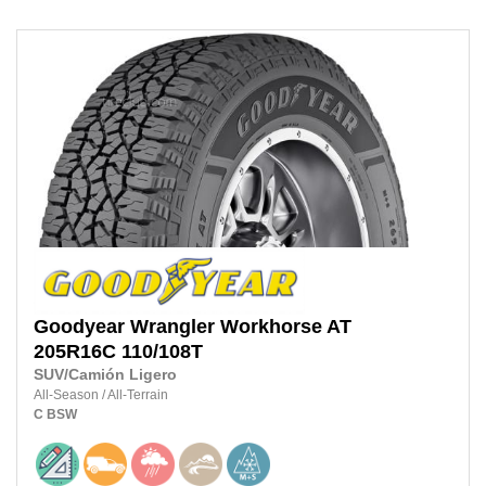
Goodyear
Wrangler Workhorse AT
205R16C
110/108T
SUV/Camión Ligero
All-Season
/
All-Terrain
C
BSW