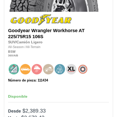
Goodyear
Wrangler Workhorse AT
225/75R15
106S
SUV/Camión Ligero
All-Season
/
All-Terrain
BSW
360
/A
/B
Número de pieza: 111434
Disponible
$2,389.33
Desde