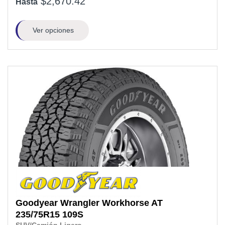
$2,670.42
Hasta
Ver opciones
Goodyear
Wrangler Workhorse AT
235/75R15
109S