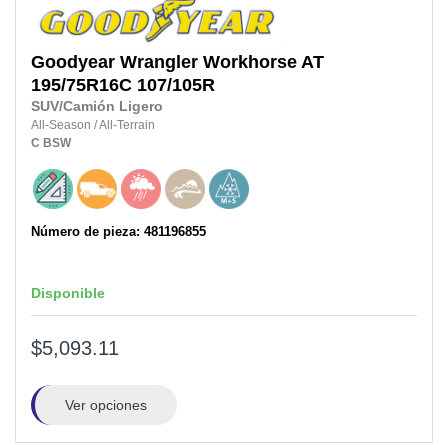
Goodyear
Wrangler Workhorse AT
195/75R16C
107/105R
SUV/Camión Ligero
All-Season
/
All-Terrain
C
BSW
Número de pieza: 481196855
Disponible
$5,093.11
Ver opciones