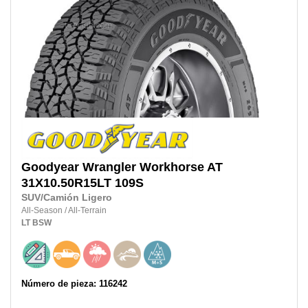
Goodyear
Wrangler Workhorse AT
31X10.50R15LT
109S
SUV/Camión Ligero
All-Season
/
All-Terrain
LT
BSW
Número de pieza: 116242