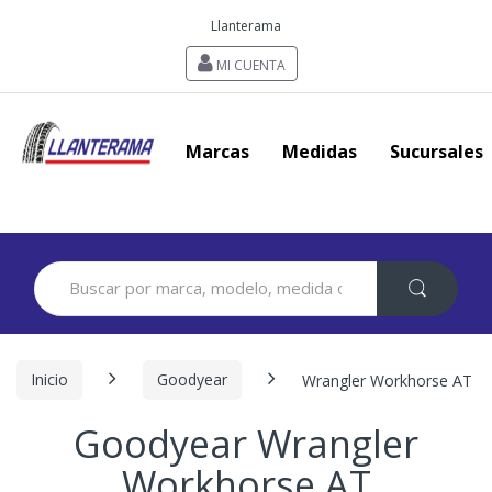
Llanterama
MI CUENTA
Marcas
Medidas
Sucursales
Search
for:
Inicio
Goodyear
Wrangler Workhorse AT
Goodyear Wrangler
Workhorse AT