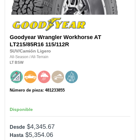
Goodyear
Wrangler Workhorse AT
LT215/85R16
115/112R
SUV/Camión Ligero
All-Season
/
All-Terrain
LT
BSW
Número de pieza: 481233855
Disponible
$4,345.67
Desde
$5,354.06
Hasta