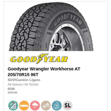
Goodyear
Wrangler Workhorse AT
205/70R15
96T
SUV/Camión Ligero
All-Season
/
All-Terrain
BSW
360
/A
/B