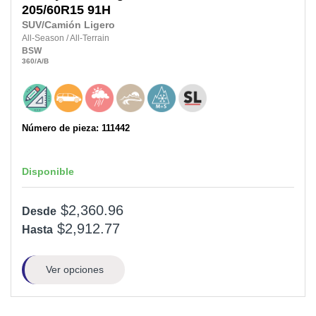
205/60R15
91H
SUV/Camión Ligero
All-Season
/
All-Terrain
BSW
360
/A
/B
Número de pieza: 111442
Disponible
$2,360.96
Desde
$2,912.77
Hasta
Ver opciones