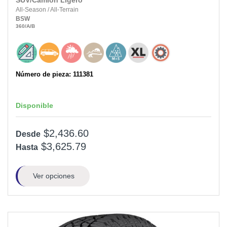
SUV/Camión Ligero
All-Season
/
All-Terrain
BSW
360
/A
/B
Número de pieza: 111381
Disponible
$2,436.60
Desde
$3,625.79
Hasta
Ver opciones