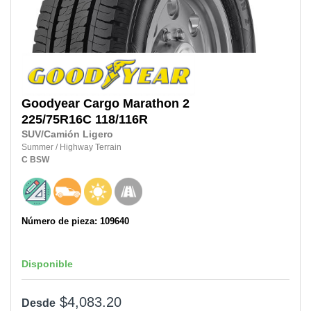
Goodyear
Cargo Marathon 2
225/75R16C
118/116R
SUV/Camión Ligero
Summer
/
Highway Terrain
C
BSW
Número de pieza: 109640
Disponible
$4,083.20
Desde