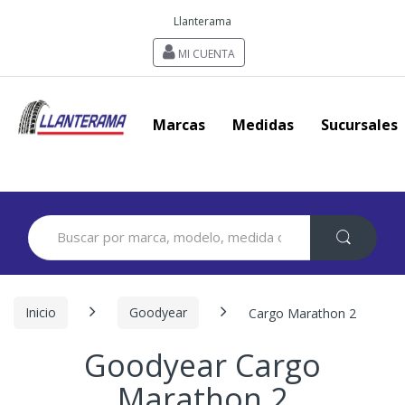
Llanterama
MI CUENTA
Marcas
Medidas
Sucursales
Search
for:
Inicio
Goodyear
Cargo Marathon 2
Goodyear Cargo
Marathon 2