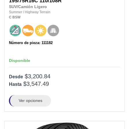
195/75R16C
110/108R
SUV/Camión Ligero
Summer
/
Highway Terrain
C
BSW
Número de pieza: 111182
Disponible
$3,200.84
Desde
$3,547.49
Hasta
Ver opciones