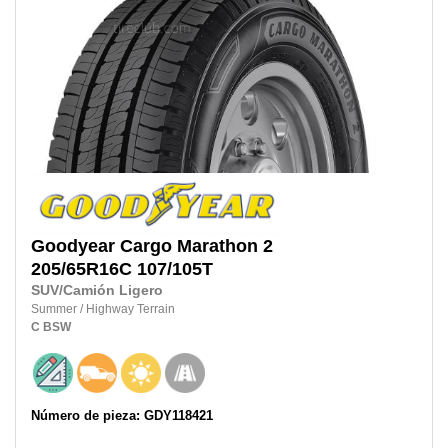
Goodyear
Cargo Marathon 2
205/65R16C
107/105T
SUV/Camión Ligero
Summer
/
Highway Terrain
C
BSW
Número de pieza: GDY118421