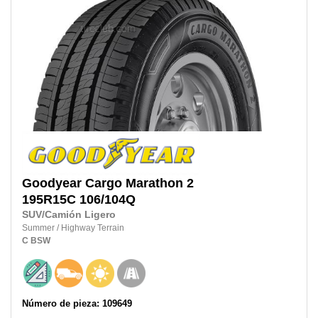
Goodyear
Cargo Marathon 2
195R15C
106/104Q
SUV/Camión Ligero
Summer
/
Highway Terrain
C
BSW
Número de pieza: 109649