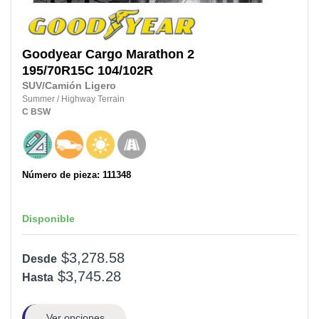
Goodyear
Cargo Marathon 2
195/70R15C
104/102R
SUV/Camión Ligero
Summer
/
Highway Terrain
C
BSW
Número de pieza: 111348
Disponible
$3,278.58
Desde
$3,745.28
Hasta
Ver opciones