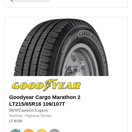
Goodyear
Cargo Marathon 2
LT215/65R16
109/107T
SUV/Camión Ligero
Summer
/
Highway Terrain
LT
BSW