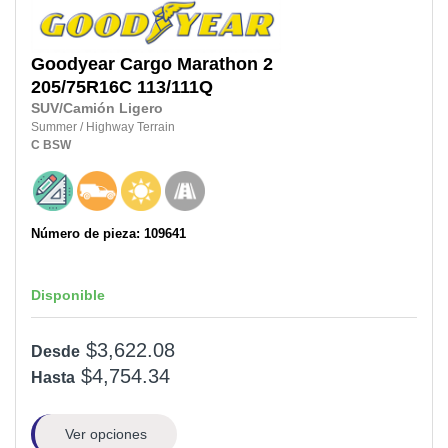
Goodyear
Cargo Marathon 2
205/75R16C
113/111Q
SUV/Camión Ligero
Summer
/
Highway Terrain
C
BSW
Número de pieza: 109641
Disponible
$3,622.08
Desde
$4,754.34
Hasta
Ver opciones