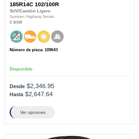
185R14C
102/100R
SUV/Camión Ligero
Summer
/
Highway Terrain
C
BSW
Número de pieza: 109643
Disponible
$2,346.95
Desde
$2,647.64
Hasta
Ver opciones