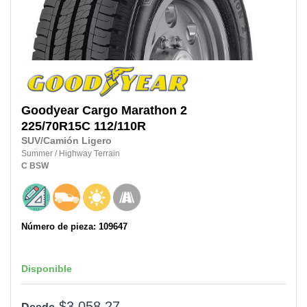
Goodyear
Cargo Marathon 2
225/70R15C
112/110R
SUV/Camión Ligero
Summer
/
Highway Terrain
C
BSW
Número de pieza: 109647
Disponible
$3,058.27