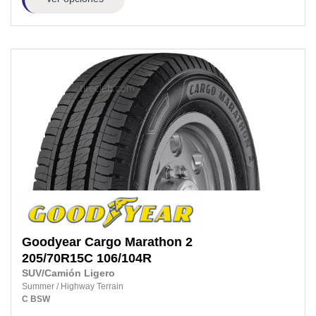
Goodyear
Cargo Marathon 2
205/70R15C
106/104R
SUV/Camión Ligero
Summer
/
Highway Terrain
C
BSW