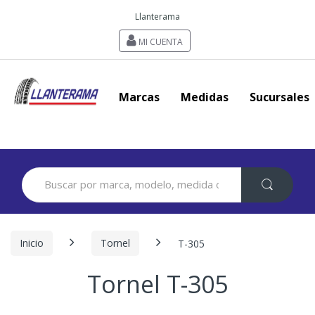
Llanterama
MI CUENTA
Marcas
Medidas
Sucursales
Search
for:
Inicio
Tornel
T-305
Tornel T-305