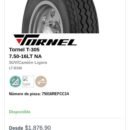
Tornel
T-305
7.50-16LT
NA
SUV/Camión Ligero
LT
BSW
Número de pieza: 75016REFCC14
Disponible
$1,876.90
Desde