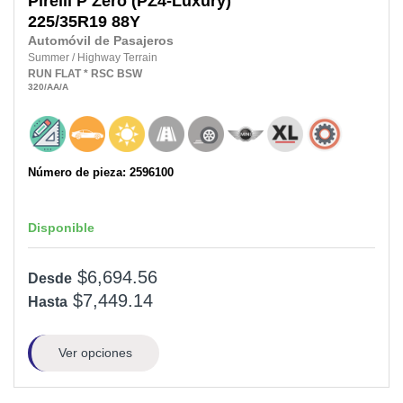
Pirelli
P Zero (PZ4-Luxury)
225/35R19
88Y
Automóvil de Pasajeros
Summer
/
Highway Terrain
RUN FLAT
* RSC
BSW
320
/AA
/A
Número de pieza: 2596100
Disponible
$6,694.56
Desde
$7,449.14
Hasta
Ver opciones