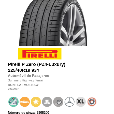
Pirelli
P Zero (PZ4-Luxury)
225/40R19
93Y
Automóvil de Pasajeros
Summer
/
Highway Terrain
RUN FLAT
MOE
BSW
280
/AA
/A
Número de pieza: 2908200