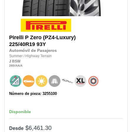
Pirelli
P Zero (PZ4-Luxury)
225/40R19
93Y
Automóvil de Pasajeros
Summer
/
Highway Terrain
J
BSW
280
/AA
/A
Número de pieza: 3255100
Disponible
$6,461.30
Desde