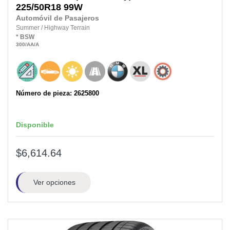
225/50R18
99W
Automóvil de Pasajeros
Summer
/
Highway Terrain
*
BSW
300
/AA
/A
Número de pieza: 2625800
Disponible
$6,614.64
Ver opciones