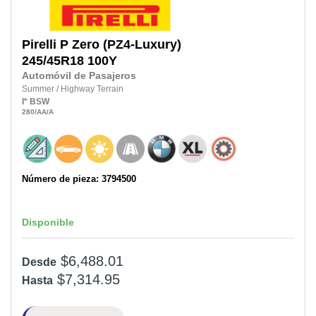
Pirelli
P Zero (PZ4-Luxury)
245/45R18
100Y
Automóvil de Pasajeros
Summer
/
Highway Terrain
I*
BSW
280
/AA
/A
Número de pieza: 3794500
Disponible
$6,488.01
Desde
$7,314.95
Hasta