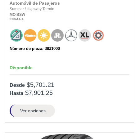
Automóvil de Pasajeros
Summer
/
Highway Terrain
MO
BSW
320
/AA
/A
Número de pieza: 3831000
Disponible
$5,701.21
Desde
$7,901.25
Hasta
Ver opciones