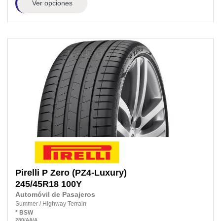
Ver opciones
Pirelli
P Zero (PZ4-Luxury)
245/45R18
100Y
Automóvil de Pasajeros
Summer
/
Highway Terrain
*
BSW
280
/AA
/A