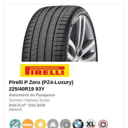
Pirelli
P Zero (PZ4-Luxury)
225/40R19
93Y
Automóvil de Pasajeros
Summer
/
Highway Terrain
RUN FLAT
* RSC
BSW
320
/AA
/A