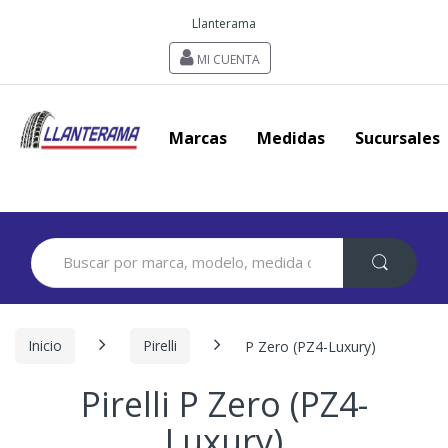
Llanterama
MI CUENTA
Marcas
Medidas
Sucursales
Search
for:
Inicio
Pirelli
P Zero (PZ4-Luxury)
Pirelli P Zero (PZ4-
Luxury)