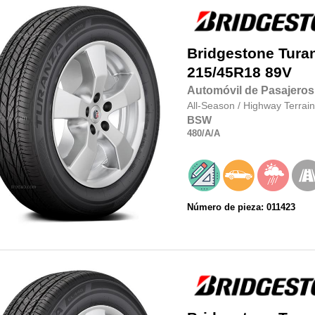
Bridgestone
Tura
215/45R18
89V
Automóvil de Pasajeros
All-Season
/
Highway Terrain
BSW
480
/A
/A
Número de pieza: 011423