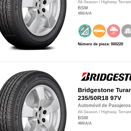
All-Season
/
Highway Terrain
BSW
480
/A
/A
Número de pieza: 000220
Bridgestone
Tura
235/50R18
97V
Automóvil de Pasajeros
All-Season
/
Highway Terrain
BSW
480
/A
/A