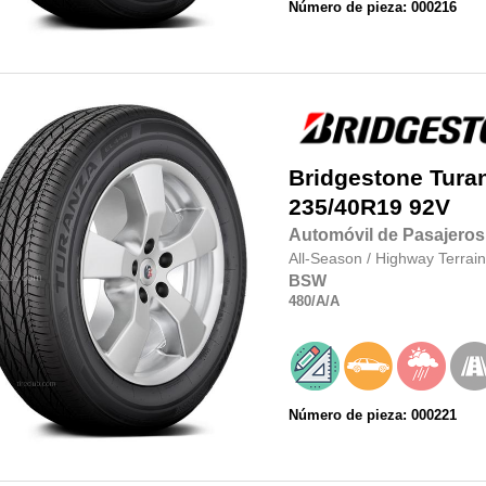
Número de pieza: 000216
Bridgestone
Tura
235/40R19
92V
Automóvil de Pasajeros
All-Season
/
Highway Terrain
BSW
480
/A
/A
Número de pieza: 000221