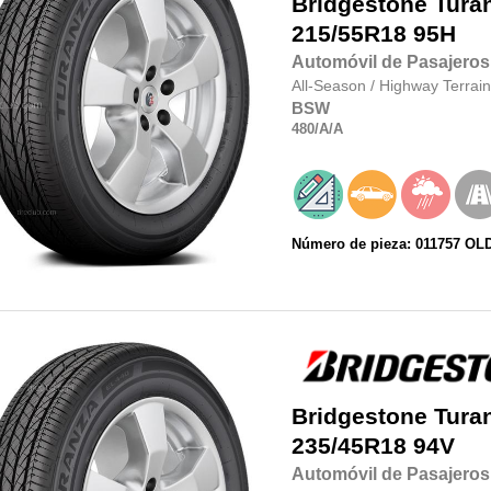
Bridgestone
Tura
215/55R18
95H
Automóvil de Pasajeros
All-Season
/
Highway Terrain
BSW
480
/A
/A
Número de pieza: 011757 OL
Bridgestone
Tura
235/45R18
94V
Automóvil de Pasajeros