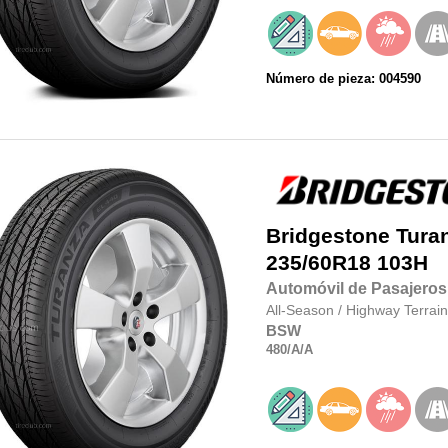
Número de pieza: 004590
Bridgestone
Tura
235/60R18
103H
Automóvil de Pasajeros
All-Season
/
Highway Terrain
BSW
480
/A
/A