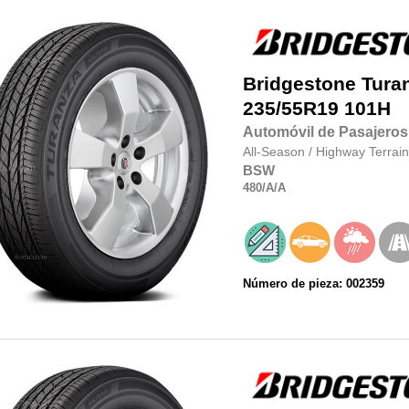
Bridgestone
Tura
235/55R19
101H
Automóvil de Pasajeros
All-Season
/
Highway Terrain
BSW
480
/A
/A
Número de pieza: 002359