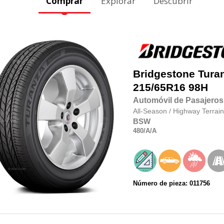
Comprar
Explorar
Descubrir
Bridgestone
Tura
215/65R16
98H
Automóvil de Pasajeros
All-Season
/
Highway Terrain
BSW
480
/A
/A
Número de pieza: 011756