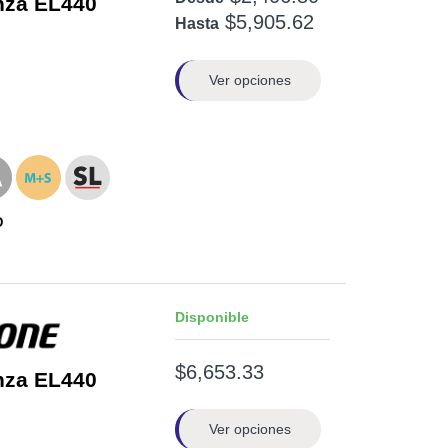
nza EL440
$5,905.62
Hasta
Ver opciones
D
Disponible
$6,653.33
nza EL440
Ver opciones