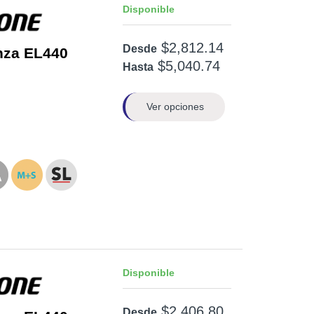
Disponible
$2,812.14
Desde
nza EL440
$5,040.74
Hasta
Ver opciones
Disponible
$2,406.80
Desde