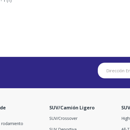
 - 1 (1)
 de
SUV/Camión Ligero
SUV
SUV/Crossover
High
l rodamiento
SUV Deportiva
All-