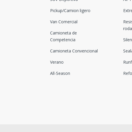
Pickup/Camion ligero
Extr
Van Comercial
Resi
rod
Camioneta de
Competencia
Sile
Camioneta Convencional
Seal
Verano
Runf
All-Season
Ref