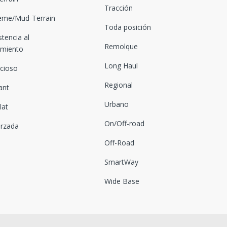
Tracción
eme/Mud-Terrain
Toda posición
stencia al
Remolque
amiento
Long Haul
ncioso
Regional
ant
Urbano
lat
On/Off-road
orzada
Off-Road
SmartWay
Wide Base