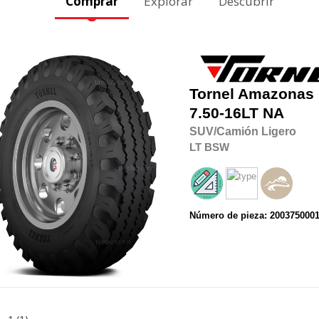
Comprar
Explorar
Descubrir
Tornel
Amazonas
7.50-16LT
NA
SUV/Camión Ligero
LT
BSW
Número de pieza: 200375000