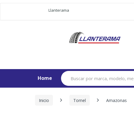
Llanterama
Search
Home
for:
Inicio
Tornel
Amazonas