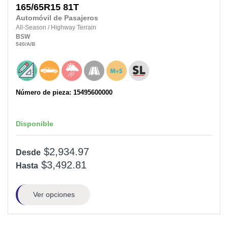
165/65R15
81T
Automóvil de Pasajeros
All-Season
/
Highway Terrain
BSW
540
/A
/B
Número de pieza: 15495600000
Disponible
$2,934.97
Desde
$3,492.81
Hasta
Ver opciones