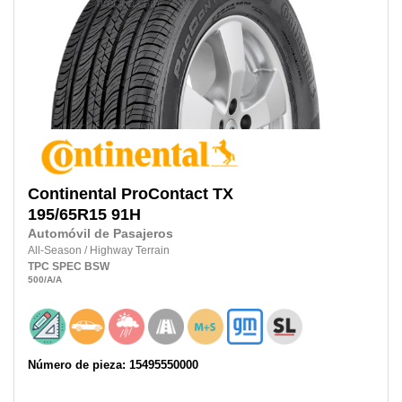
Continental
ProContact TX
195/65R15
91H
Automóvil de Pasajeros
All-Season
/
Highway Terrain
TPC SPEC
BSW
500
/A
/A
Número de pieza: 15495550000