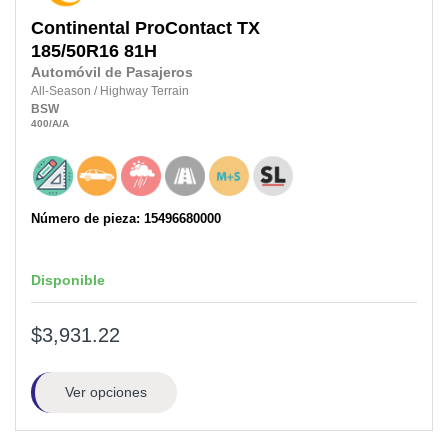
Continental
ProContact TX
185/50R16
81H
Automóvil de Pasajeros
All-Season
/
Highway Terrain
BSW
400
/A
/A
Número de pieza: 15496680000
Disponible
$3,931.22
Ver opciones