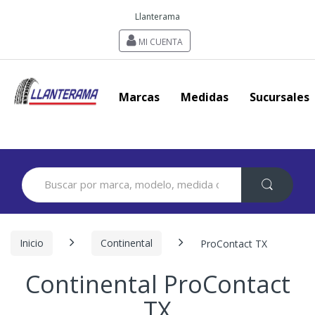
Llanterama
MI CUENTA
Marcas
Medidas
Sucursales
Search
for:
Inicio
Continental
ProContact TX
Continental ProContact
TX