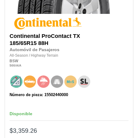
Continental
ProContact TX
185/65R15
88H
Automóvil de Pasajeros
All-Season
/
Highway Terrain
BSW
500
/A
/A
Número de pieza: 15502440000
Disponible
$3,359.26