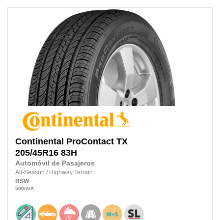
Continental
ProContact TX
205/45R16
83H
Automóvil de Pasajeros
All-Season
/
Highway Terrain
BSW
500
/A
/A