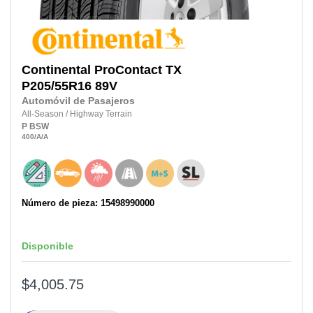
Continental
ProContact TX
P205/55R16
89V
Automóvil de Pasajeros
All-Season
/
Highway Terrain
P
BSW
400
/A
/A
Número de pieza: 15498990000
Disponible
$4,005.75