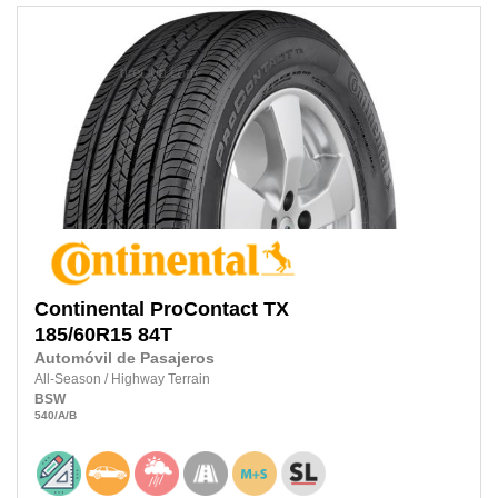
Continental
ProContact TX
185/60R15
84T
Automóvil de Pasajeros
All-Season
/
Highway Terrain
BSW
540
/A
/B