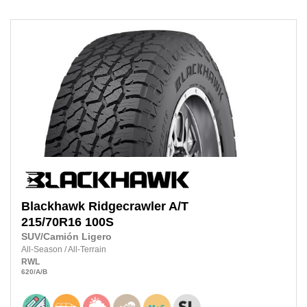
Blackhawk
Ridgecrawler A/T
215/70R16
100S
SUV/Camión Ligero
All-Season
/
All-Terrain
RWL
620
/A
/B