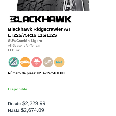
Blackhawk
Ridgecrawler A/T
LT225/75R16
115/112S
SUV/Camión Ligero
All-Season
/
All-Terrain
LT
BSW
Número de pieza: 021422575160300
Disponible
$2,229.99
Desde
$2,674.09
Hasta