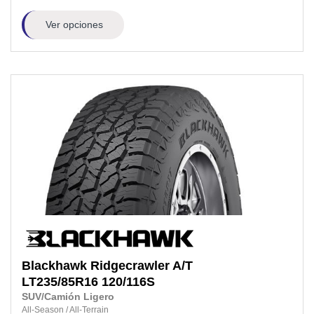
Ver opciones
Blackhawk
Ridgecrawler A/T
LT235/85R16
120/116S
SUV/Camión Ligero
All-Season
/
All-Terrain