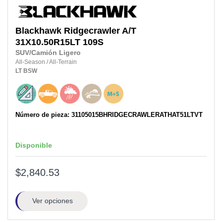
Blackhawk
Ridgecrawler A/T
31X10.50R15LT
109S
SUV/Camión Ligero
All-Season
/
All-Terrain
LT
BSW
Número de pieza: 31105015BHRIDGECRAWLERATHAT51LTVT
Disponible
$2,840.53
Ver opciones