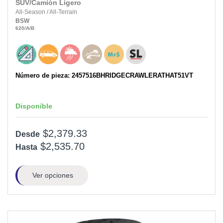
SUV/Camión Ligero
All-Season
/
All-Terrain
BSW
620
/A
/B
Número de pieza: 2457516BHRIDGECRAWLERATHAT51VT
Disponible
$2,379.33
Desde
$2,535.70
Hasta
Ver opciones