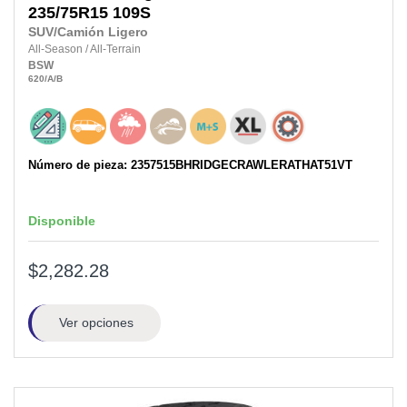
235/75R15
109S
SUV/Camión Ligero
All-Season
/
All-Terrain
BSW
620
/A
/B
Número de pieza: 2357515BHRIDGECRAWLERATHAT51VT
Disponible
$2,282.28
Ver opciones