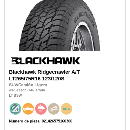
Blackhawk
Ridgecrawler A/T
LT265/75R16
123/120S
SUV/Camión Ligero
All-Season
/
All-Terrain
LT
BSW
Número de pieza: 021426575160300