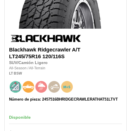
Blackhawk
Ridgecrawler A/T
LT245/75R16
120/116S
SUV/Camión Ligero
All-Season
/
All-Terrain
LT
BSW
Número de pieza: 2457516BHRIDGECRAWLERATHAT51LTVT
Disponible