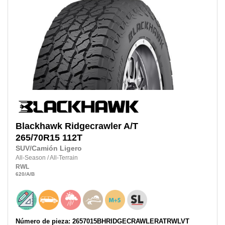
Blackhawk
Ridgecrawler A/T
265/70R15
112T
SUV/Camión Ligero
All-Season
/
All-Terrain
RWL
620
/A
/B
Número de pieza: 2657015BHRIDGECRAWLERATRWLVT