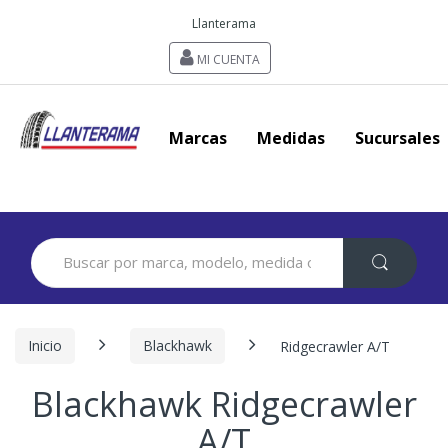
Llanterama
MI CUENTA
Marcas
Medidas
Sucursales
Search
for:
Inicio
Blackhawk
Ridgecrawler A/T
Blackhawk Ridgecrawler
A/T