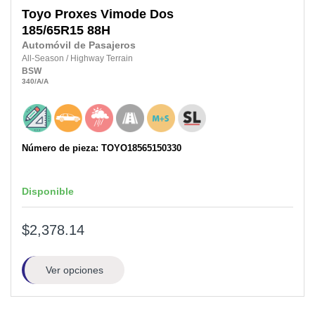
Toyo
Proxes Vimode Dos
185/65R15
88H
Automóvil de Pasajeros
All-Season
/
Highway Terrain
BSW
340
/A
/A
Número de pieza: TOYO18565150330
Disponible
$2,378.14
Ver opciones