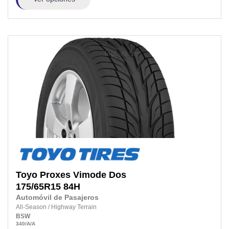
Toyo
Proxes Vimode Dos
175/65R15
84H
Automóvil de Pasajeros
All-Season
/
Highway Terrain
BSW
340
/A
/A