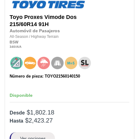
Toyo
Proxes Vimode Dos
215/60R14
91H
Automóvil de Pasajeros
All-Season
/
Highway Terrain
BSW
340
/A
/A
Número de pieza: TOYO21560140150
Disponible
$1,802.18
Desde
$2,423.27
Hasta
Ver opciones