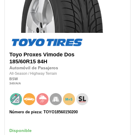
Toyo
Proxes Vimode Dos
185/60R15
84H
Automóvil de Pasajeros
All-Season
/
Highway Terrain
BSW
340
/A
/A
Número de pieza: TOYO18560150200
Disponible