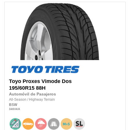
Toyo
Proxes Vimode Dos
195/60R15
88H
Automóvil de Pasajeros
All-Season
/
Highway Terrain
BSW
340
/A
/A