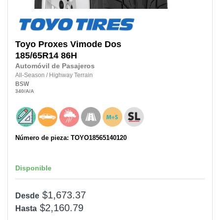
Toyo
Proxes Vimode Dos
185/65R14
86H
Automóvil de Pasajeros
All-Season
/
Highway Terrain
BSW
340
/A
/A
Número de pieza: TOYO18565140120
Disponible
$1,673.37
Desde
$2,160.79
Hasta