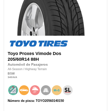
Toyo
Proxes Vimode Dos
205/60R14
88H
Automóvil de Pasajeros
All-Season
/
Highway Terrain
BSW
340
/A
/A
Número de pieza: TOYO20560140150