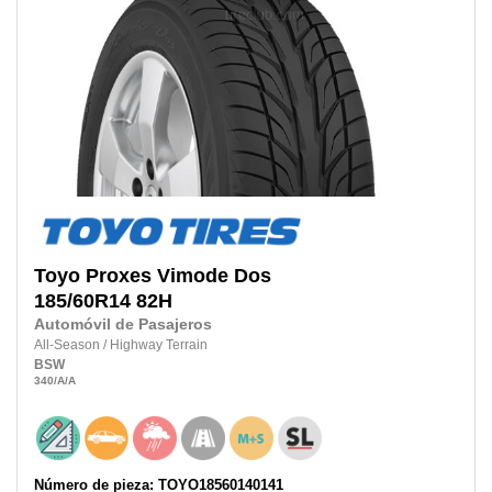
Toyo
Proxes Vimode Dos
185/60R14
82H
Automóvil de Pasajeros
All-Season
/
Highway Terrain
BSW
340
/A
/A
Número de pieza: TOYO18560140141