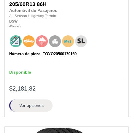
205/60R13
86H
Automóvil de Pasajeros
All-Season
/
Highway Terrain
BSW
340
/A
/A
Número de pieza: TOYO20560130150
Disponible
$2,181.82
Ver opciones