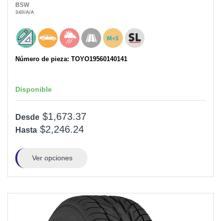
BSW
340
/A
/A
Número de pieza: TOYO19560140141
Disponible
$1,673.37
Desde
$2,246.24
Hasta
Ver opciones