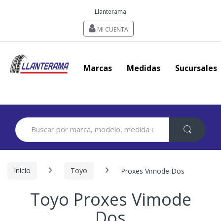
Llanterama
MI CUENTA
Marcas
Medidas
Sucursales
Search
for:
Inicio
Toyo
Proxes Vimode Dos
Toyo Proxes Vimode
Dos