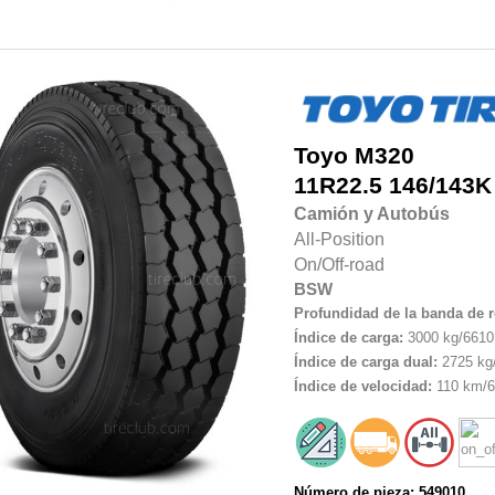
Toyo
M320
11R22.5
146/143K
Camión y Autobús
All-Position
On/Off-road
BSW
Profundidad de la banda de 
Índice de carga:
3000 kg/6610 
Índice de carga dual:
2725 kg/
Índice de velocidad:
110 km/6
Número de pieza: 549010