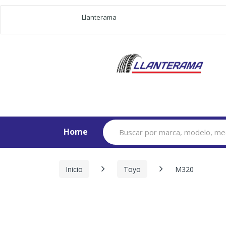
Llanterama
Search
Home
for:
Inicio
Toyo
M320