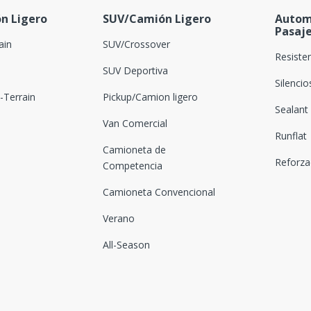
n Ligero
SUV/Camión Ligero
Autom
Pasaj
ain
SUV/Crossover
Resiste
SUV Deportiva
Silenci
Terrain
Pickup/Camion ligero
Sealant
Van Comercial
Runflat
Camioneta de
Reforz
Competencia
Camioneta Convencional
Verano
All-Season