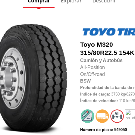
Comprar
Explorar
Descubrir
Toyo
M320
315/80R22.5
154K
Camión y Autobús
All-Position
On/Off-road
BSW
Profundidad de la banda de 
Índice de carga:
3750 kg/8270 
Índice de velocidad:
110 km/6
Número de pieza: 549050