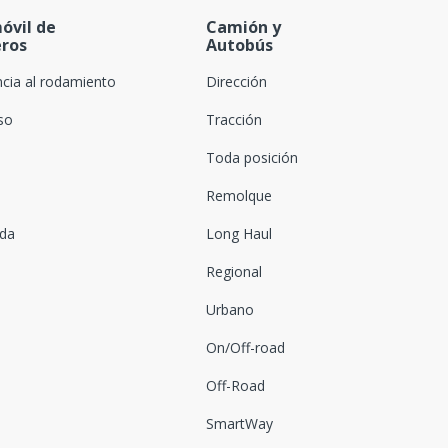
óvil de
Camión y
eros
Autobús
ncia al rodamiento
Dirección
oso
Tracción
Toda posición
Remolque
ada
Long Haul
Regional
Urbano
On/Off-road
Off-Road
SmartWay