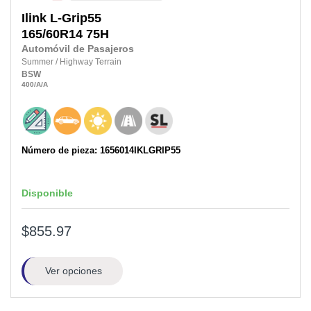
Ilink
L-Grip55
165/60R14
75H
Automóvil de Pasajeros
Summer
/
Highway Terrain
BSW
400
/A
/A
Número de pieza: 1656014IKLGRIP55
Disponible
$855.97
Ver opciones