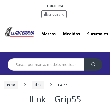
Llanterama
MI CUENTA
Marcas
Medidas
Sucursales
Search
for:
Inicio
Ilink
L-Grip55
Ilink L-Grip55