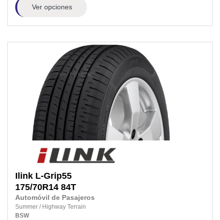
Ver opciones
Ilink
L-Grip55
175/70R14
84T
Automóvil de Pasajeros
Summer
/
Highway Terrain
BSW