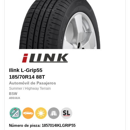
Ilink
L-Grip55
185/70R14
88T
Automóvil de Pasajeros
Summer
/
Highway Terrain
BSW
400
/A
/A
Número de pieza: 1857014IKLGRIP55