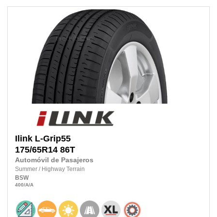
Ilink
L-Grip55
175/65R14
86T
Automóvil de Pasajeros
Summer
/
Highway Terrain
BSW
400
/A
/A