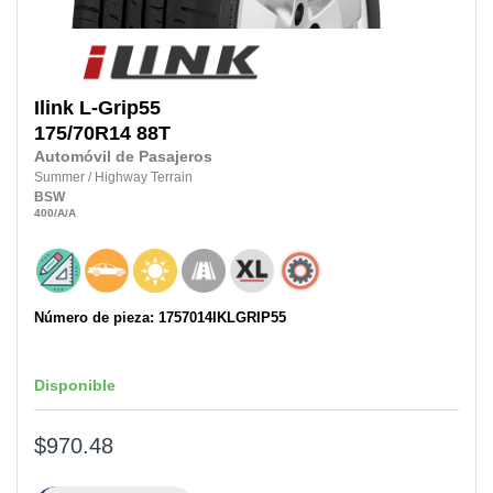
Ilink
L-Grip55
175/70R14
88T
Automóvil de Pasajeros
Summer
/
Highway Terrain
BSW
400
/A
/A
Número de pieza: 1757014IKLGRIP55
Disponible
$970.48