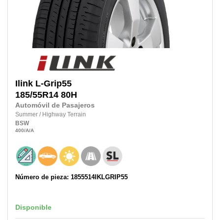
Ilink
L-Grip55
185/55R14
80H
Automóvil de Pasajeros
Summer
/
Highway Terrain
BSW
400
/A
/A
Número de pieza: 1855514IKLGRIP55
Disponible