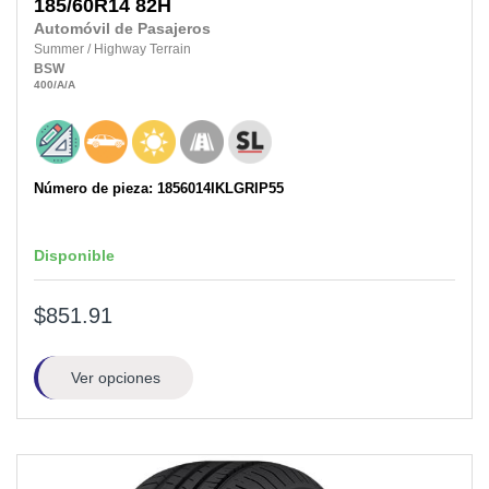
185/60R14
82H
Automóvil de Pasajeros
Summer
/
Highway Terrain
BSW
400
/A
/A
Número de pieza: 1856014IKLGRIP55
Disponible
$851.91
Ver opciones