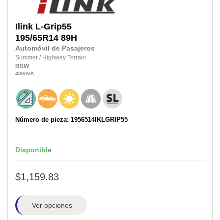
Ilink
L-Grip55
195/65R14
89H
Automóvil de Pasajeros
Summer
/
Highway Terrain
BSW
400
/A
/A
Número de pieza: 1956514IKLGRIP55
Disponible
$1,159.83
Ver opciones