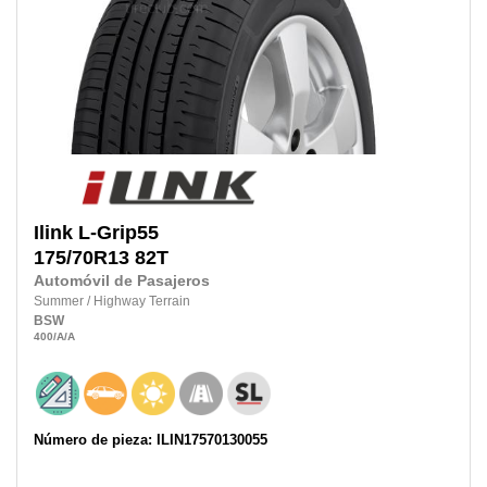
Ilink
L-Grip55
175/70R13
82T
Automóvil de Pasajeros
Summer
/
Highway Terrain
BSW
400
/A
/A
Número de pieza: ILIN17570130055