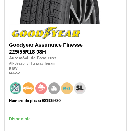
Goodyear
Assurance Finesse
225/55R18
98H
Automóvil de Pasajeros
All-Season
/
Highway Terrain
BSW
540
/A
/A
Número de pieza: 681935630
Disponible