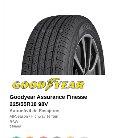
Goodyear
Assurance Finesse
225/55R18
98V
Automóvil de Pasajeros
All-Season
/
Highway Terrain
BSW
540
/A
/A