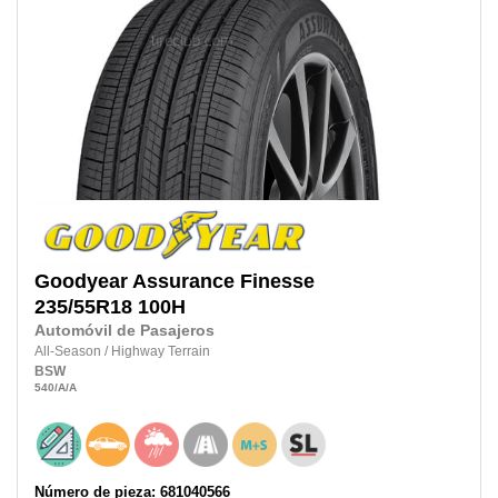
Goodyear
Assurance Finesse
235/55R18
100H
Automóvil de Pasajeros
All-Season
/
Highway Terrain
BSW
540
/A
/A
Número de pieza: 681040566