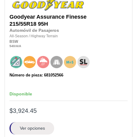
Goodyear
Assurance Finesse
215/55R18
95H
Automóvil de Pasajeros
All-Season
/
Highway Terrain
BSW
540
/A
/A
Número de pieza: 681052566
Disponible
$3,924.45
Ver opciones