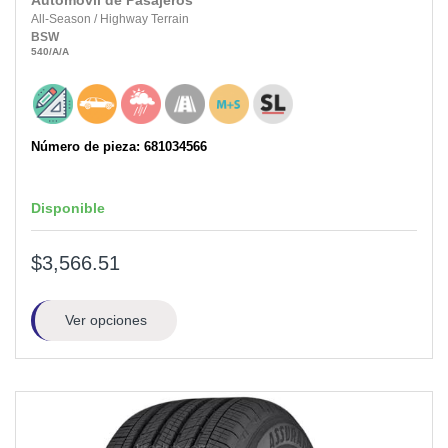
Automóvil de Pasajeros
All-Season
/
Highway Terrain
BSW
540
/A
/A
Número de pieza: 681034566
Disponible
$3,566.51
Ver opciones