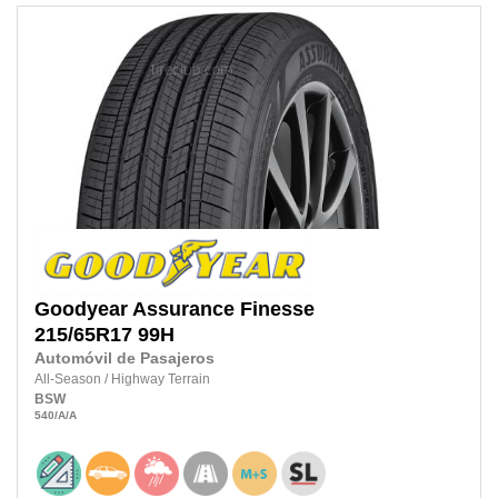
Goodyear
Assurance Finesse
215/65R17
99H
Automóvil de Pasajeros
All-Season
/
Highway Terrain
BSW
540
/A
/A