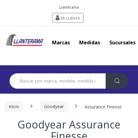
Llanterama
MI CUENTA
Marcas
Medidas
Sucursales
Search
for:
Inicio
Goodyear
Assurance Finesse
Goodyear Assurance
Finesse