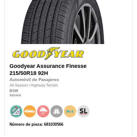
Goodyear
Assurance Finesse
215/50R18
92H
Automóvil de Pasajeros
All-Season
/
Highway Terrain
BSW
540
/A
/A
Número de pieza: 681030566