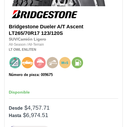
Bridgestone
Dueler A/T Ascent
LT265/70R17
123/120S
SUV/Camión Ligero
All-Season
/
All-Terrain
LT
OWL
ENLITEN
Número de pieza: 009675
Disponible
$4,757.71
Desde
$6,974.51
Hasta