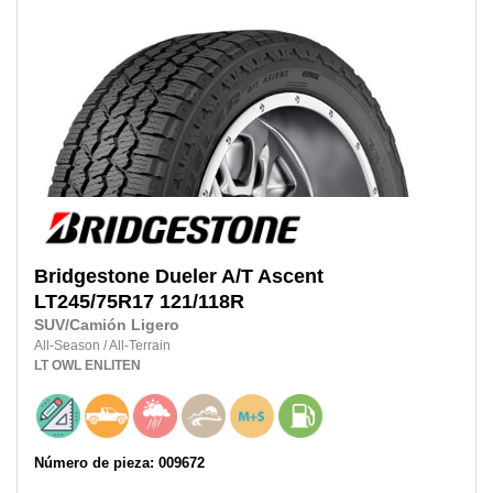
Bridgestone
Dueler A/T Ascent
LT245/75R17
121/118R
SUV/Camión Ligero
All-Season
/
All-Terrain
LT
OWL
ENLITEN
Número de pieza: 009672