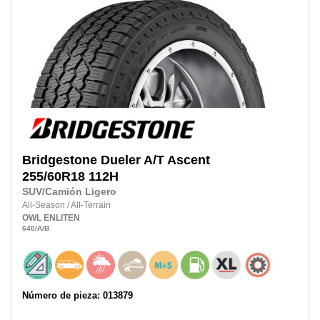
Bridgestone
Dueler A/T Ascent
255/60R18
112H
SUV/Camión Ligero
All-Season
/
All-Terrain
OWL
ENLITEN
640
/A
/B
Número de pieza: 013879