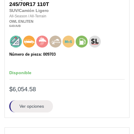
245/70R17
110T
SUV/Camión Ligero
All-Season
/
All-Terrain
OWL
ENLITEN
640
/A
/B
Número de pieza: 009703
Disponible
$6,054.58
Ver opciones