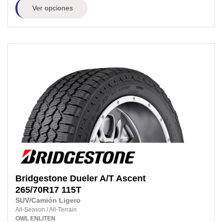
Ver opciones
Bridgestone
Dueler A/T Ascent
265/70R17
115T
SUV/Camión Ligero
All-Season
/
All-Terrain
OWL
ENLITEN