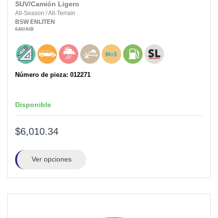
SUV/Camión Ligero
All-Season
/
All-Terrain
BSW
ENLITEN
640
/A
/B
Número de pieza: 012271
Disponible
$6,010.34
Ver opciones