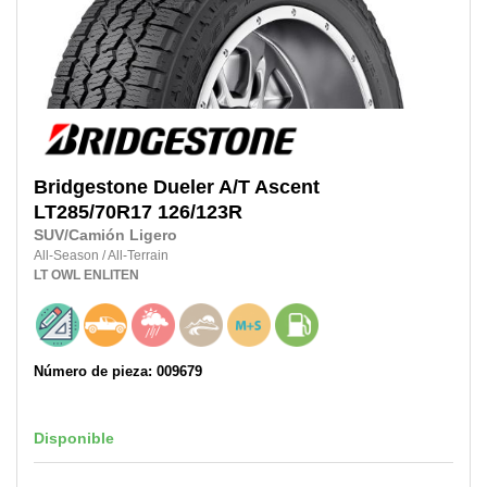
Bridgestone
Dueler A/T Ascent
LT285/70R17
126/123R
SUV/Camión Ligero
All-Season
/
All-Terrain
LT
OWL
ENLITEN
Número de pieza: 009679
Disponible