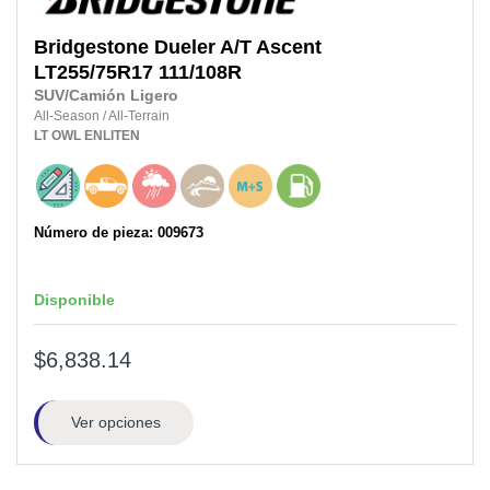
Bridgestone
Dueler A/T Ascent
LT255/75R17
111/108R
SUV/Camión Ligero
All-Season
/
All-Terrain
LT
OWL
ENLITEN
Número de pieza: 009673
Disponible
$6,838.14
Ver opciones