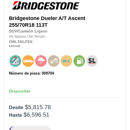
Bridgestone
Dueler A/T Ascent
255/70R18
113T
SUV/Camión Ligero
All-Season
/
All-Terrain
OWL
ENLITEN
640
/A
/B
Número de pieza: 009704
Disponible
$5,815.78
Desde
$6,596.51
Hasta