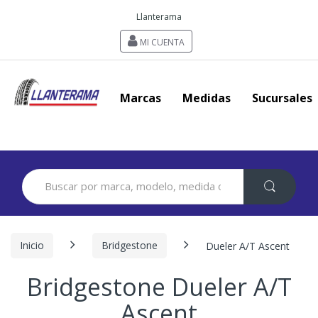
Llanterama
MI CUENTA
Marcas
Medidas
Sucursales
Search
for:
Inicio
Bridgestone
Dueler A/T Ascent
Bridgestone Dueler A/T
Ascent