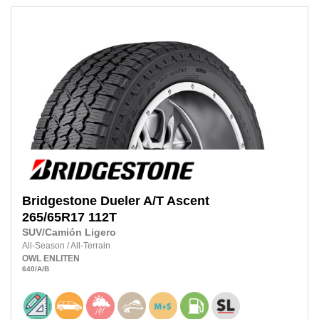
Bridgestone
Dueler A/T Ascent
265/65R17
112T
SUV/Camión Ligero
All-Season
/
All-Terrain
OWL
ENLITEN
640
/A
/B