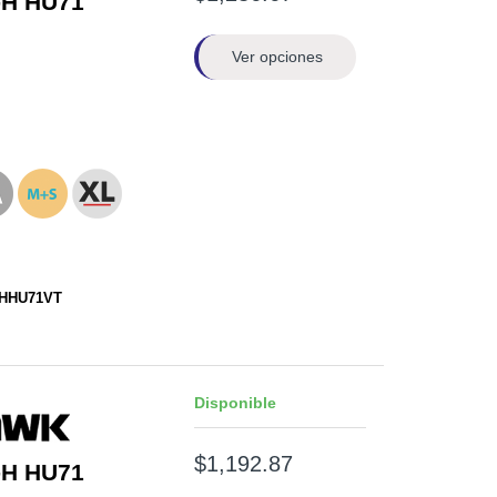
-H HU71
Ver opciones
HHHU71VT
Disponible
$1,192.87
-H HU71