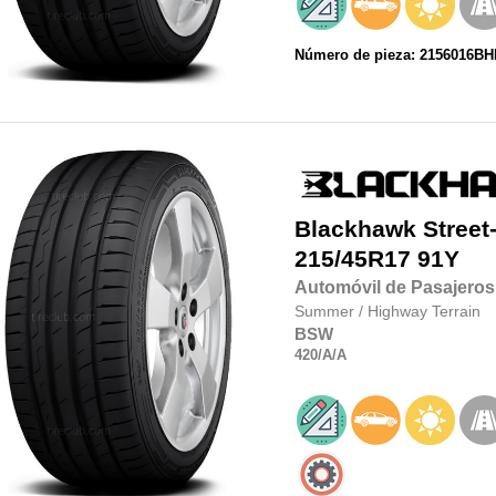
Número de pieza: 2156016B
Blackhawk
Street
215/45R17
91Y
Automóvil de Pasajeros
Summer
/
Highway Terrain
BSW
420
/A
/A