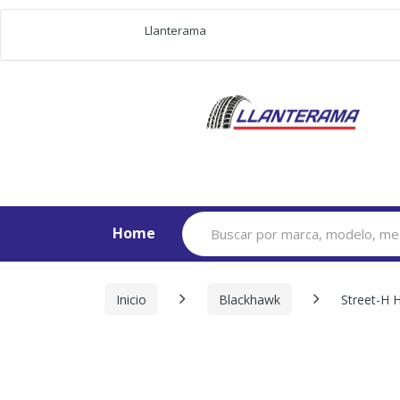
Llanterama
Search
Home
for:
Inicio
Blackhawk
Street-H 