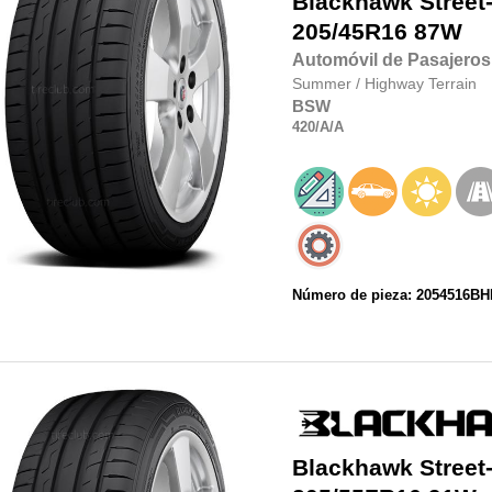
Blackhawk
Street
205/45R16
87W
Automóvil de Pasajeros
Summer
/
Highway Terrain
BSW
420
/A
/A
Número de pieza: 2054516B
Blackhawk
Street