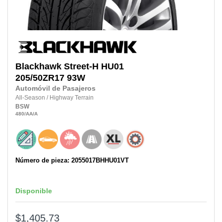
Blackhawk
Street-H HU01
205/50ZR17
93W
Automóvil de Pasajeros
All-Season
/
Highway Terrain
BSW
480
/AA
/A
Número de pieza: 2055017BHHU01VT
Disponible
$1,405.73