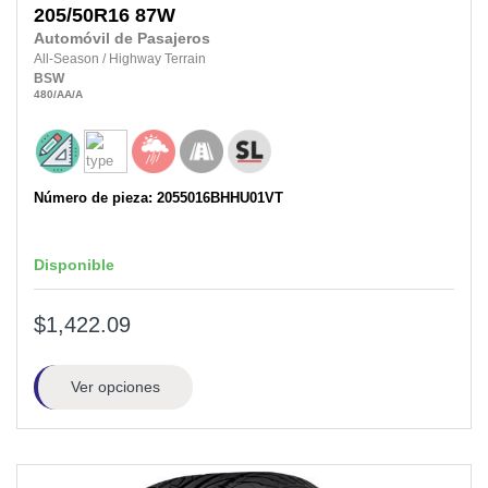
205/50R16
87W
Automóvil de Pasajeros
All-Season
/
Highway Terrain
BSW
480
/AA
/A
Número de pieza: 2055016BHHU01VT
Disponible
$1,422.09
Ver opciones