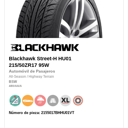
Blackhawk
Street-H HU01
215/50ZR17
95W
Automóvil de Pasajeros
All-Season
/
Highway Terrain
BSW
480
/AA
/A
Número de pieza: 2155017BHHU01VT