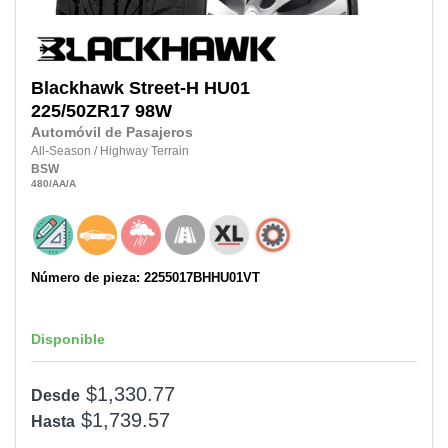
Blackhawk
Street-H HU01
225/50ZR17
98W
Automóvil de Pasajeros
All-Season
/
Highway Terrain
BSW
480
/AA
/A
Número de pieza: 2255017BHHU01VT
Disponible
$1,330.77
Desde
$1,739.57
Hasta