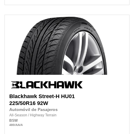
Blackhawk
Street-H HU01
225/50R16
92W
Automóvil de Pasajeros
All-Season
/
Highway Terrain
BSW
480
/AA
/A