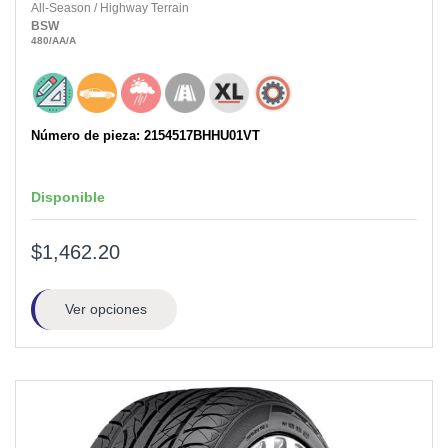
All-Season
/
Highway Terrain
BSW
480
/AA
/A
Número de pieza: 2154517BHHU01VT
Disponible
$1,462.20
Ver opciones