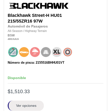
Blackhawk
Street-H HU01
215/55ZR16
97W
Automóvil de Pasajeros
All-Season
/
Highway Terrain
BSW
480
/AA
/A
Número de pieza: 2155516BHHU01VT
Disponible
$1,510.33
Ver opciones