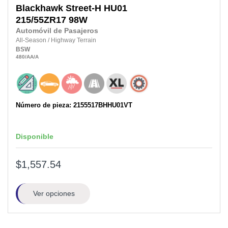
Blackhawk
Street-H HU01
215/55ZR17
98W
Automóvil de Pasajeros
All-Season
/
Highway Terrain
BSW
480
/AA
/A
Número de pieza: 2155517BHHU01VT
Disponible
$1,557.54
Ver opciones