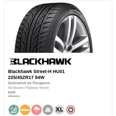
Blackhawk
Street-H HU01
225/45ZR17
94W
Automóvil de Pasajeros
All-Season
/
Highway Terrain
BSW
480
/AA
/A