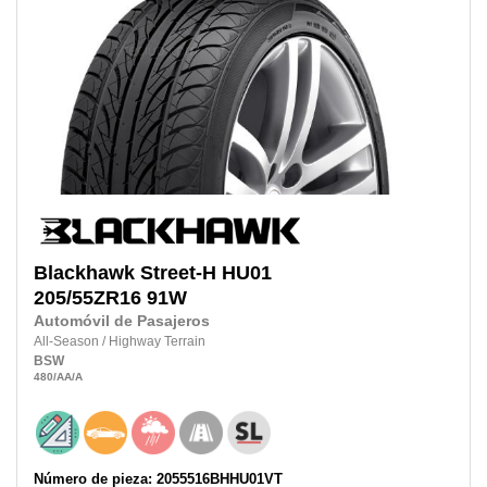
Blackhawk
Street-H HU01
205/55ZR16
91W
Automóvil de Pasajeros
All-Season
/
Highway Terrain
BSW
480
/AA
/A
Número de pieza: 2055516BHHU01VT