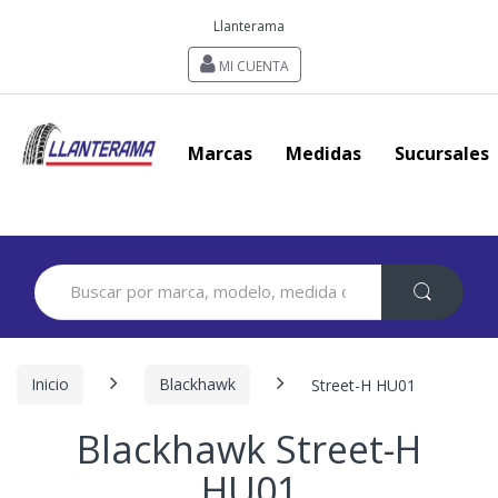
Llanterama
MI CUENTA
Marcas
Medidas
Sucursales
Search
for:
Inicio
Blackhawk
Street-H HU01
Blackhawk Street-H
HU01